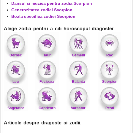
Dansul si muzica pentru zodia Scorpion
Generozitatea zodiei Scorpion
Boala specifica zodiei Scorpion
Alege zodia pentru a citi horoscopul dragostei:
Berbec
Taur
Gemeni
Rac
Leu
Fecioara
Balanta
Scorpion
Sagetator
Capricorn
Varsator
Pesti
Articole despre dragoste si zodii: