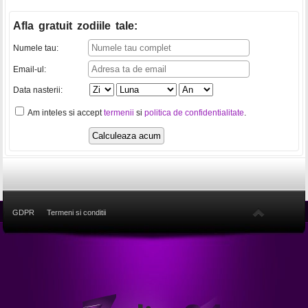
Afla gratuit zodiile tale
:
Numele tau:
Email-ul:
Data nasterii:
Am inteles si accept
termenii
si
politica de confidentialitate
.
GDPR
Termeni si conditii