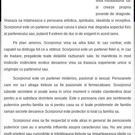
vrea intotdeauna sa-
si creeze propria
poveste de dragoste.
Viseaza sa intalneasca o persoana artistica, spirituala, idealista si receptiva.
Scorpionul este un partener senzual caruia ii place mai degraba aspectul fizic
al partenerului sau, putand fi extrem de dur si de exigent in acest sens.
Pe plan amoros, Scorpionul vrea sa aiba totul. In caz contrar, este
capabil sa distruga tot ce a obtinut. Scorpionul este un partener fidel si, in caz
de tradare, pregateste toate detaliile razbunarii sale. Isi manifesta in mod
instinctiv instinctele erotice deoarece vrea sa traiasca experiente unice si
originale cu partenerul sau.
Scorpionul este un partener misterios, pasional si sexual. Persoanele
care vor sa-l atraga trebuie sa fie pasionale si fermecatoare. Scorpionul
iubeste secretele si poate avea in orice moment o relatie clandestina doar
pentru a-si satisface dorintele sexuale. Este o persoana care are sentimente
puternice pentru familia sa si pentru casa sa si toate problemele de familie
raman secrete deoarece Scorpionul este protector si loial cu familia sa.
Scorpionul vrea sa fie respectat si este atras in general de persoanele
puternice care au o anumita influenta asupra caracterului sau. Nu are prea
multi prieteni sau cunostinte si intotdeauna trebuie sa impartaseasca ideile cu