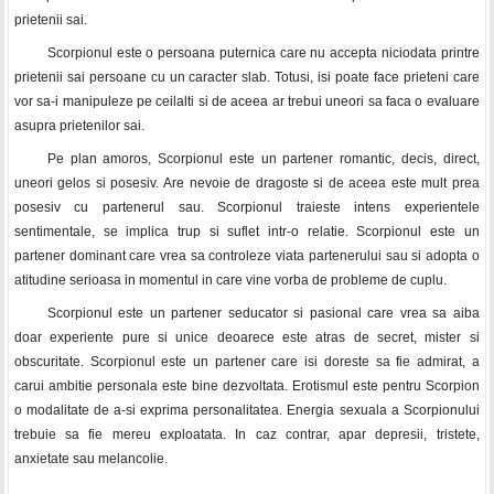
prietenii sai.
Scorpionul este o persoana puternica care nu accepta niciodata printre
prietenii sai persoane cu un caracter slab. Totusi, isi poate face prieteni care
vor sa-i manipuleze pe ceilalti si de aceea ar trebui uneori sa faca o evaluare
asupra prietenilor sai.
Pe plan amoros, Scorpionul este un partener romantic, decis, direct,
uneori gelos si posesiv. Are nevoie de dragoste si de aceea este mult prea
posesiv cu partenerul sau. Scorpionul traieste intens experientele
sentimentale, se implica trup si suflet intr-o relatie. Scorpionul este un
partener dominant care vrea sa controleze viata partenerului sau si adopta o
atitudine serioasa in momentul in care vine vorba de probleme de cuplu.
Scorpionul este un partener seducator si pasional care vrea sa aiba
doar experiente pure si unice deoarece este atras de secret, mister si
obscuritate. Scorpionul este un partener care isi doreste sa fie admirat, a
carui ambitie personala este bine dezvoltata. Erotismul este pentru Scorpion
o modalitate de a-si exprima personalitatea. Energia sexuala a Scorpionului
trebuie sa fie mereu exploatata. In caz contrar, apar depresii, tristete,
anxietate sau melancolie.