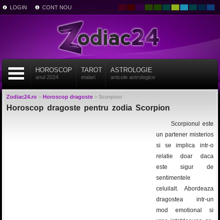
LOGIN
CONT NOU
HOROSCOP
TAROT
ASTROLOGIE
anul 2024
etalari
articole astrologice
Zodiac24.ro
>
Horoscop dragoste
>
Scorpion
Horoscop dragoste pentru zodia Scorpion
Scorpionul este
un partener misterios
si se implica intr-o
relatie doar daca
este sigur de
sentimentele
celuilalt. Abordeaza
dragostea intr-un
mod emotional si