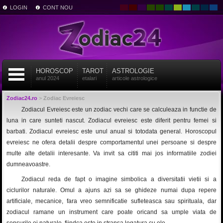
LOGIN
CONT NOU
HOROSCOP
TAROT
ASTROLOGIE
anul 2024
etalari
articole astrologice
Zodiac24.ro
>
Zodiac Evreiesc
Zodiacul Evreiesc este un zodiac vechi care se calculeaza in functie de
luna in care sunteti nascut. Zodiacul evreiesc este diferit pentru femei si
barbati. Zodiacul evreiesc este unul anual si totodata general. Horoscopul
evreiesc ne ofera detalii despre comportamentul unei persoane si despre
multe alte detalii interesante. Va invit sa cititi mai jos informatiile zodiei
dumneavoastre.
Zodiacul reda de fapt o imagine simbolica a diversitatii vietii si a
ciclurilor naturale. Omul a ajuns azi sa se ghideze numai dupa repere
artificiale, mecanice, fara vreo semnificatie sufleteasca sau spirituala, dar
zodiacul ramane un instrument care poate oricand sa umple viata de