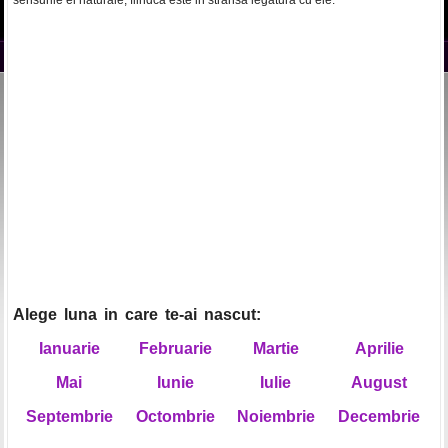
sensurile ei naturale, fiindca este in stransa legatura cu ele.
Alege luna in care te-ai nascut:
Ianuarie
Februarie
Martie
Aprilie
Mai
Iunie
Iulie
August
Septembrie
Octombrie
Noiembrie
Decembrie