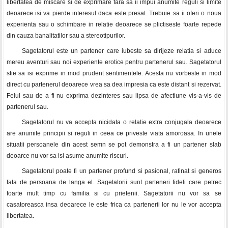
libertatea de miscare si de exprimare fara sa ii impui anumite reguli si limite
deoarece isi va pierde interesul daca este presat. Trebuie sa ii oferi o noua
experienta sau o schimbare in relatie deoarece se plictiseste foarte repede
din cauza banalitatilor sau a stereotipurilor.
Sagetatorul este un partener care iubeste sa dirijeze relatia si aduce
mereu aventuri sau noi experiente erotice pentru partenerul sau. Sagetatorul
stie sa isi exprime in mod prudent sentimentele. Acesta nu vorbeste in mod
direct cu partenerul deoarece vrea sa dea impresia ca este distant si rezervat.
Felul sau de a fi nu exprima dezinteres sau lipsa de afectiune vis-a-vis de
partenerul sau.
Sagetatorul nu va accepta nicidata o relatie extra conjugala deoarece
are anumite principii si reguli in ceea ce priveste viata amoroasa. In unele
situatii persoanele din acest semn se pot demonstra a fi un partener slab
deoarce nu vor sa isi asume anumite riscuri.
Sagetatorul poate fi un partener profund si pasional, rafinat si generos
fata de persoana de langa el. Sagetatorii sunt parteneri fideli care petrec
foarte mult timp cu familia si cu prietenii. Sagetatorii nu vor sa se
casatoreasca insa deoarece le este frica ca partenerii lor nu le vor accepta
libertatea.