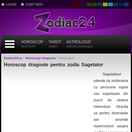
LOGIN
CONT NOU
HOROSCOP
TAROT
ASTROLOGIE
anul 2024
etalari
articole astrologice
Zodiac24.ro
>
Horoscop dragoste
>
Sagetator
Horoscop dragoste pentru zodia Sagetator
Sagetatorul
iubeste sa vorbeasca
cu persoane egale
sau superioare din
punct de vedere
intelectual. Atractia
sa pentru diversitate
are anumite
repercusiuni asupra