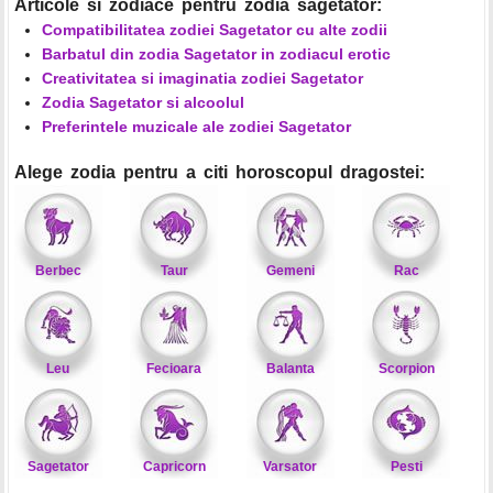
Articole si zodiace pentru zodia sagetator:
Compatibilitatea zodiei Sagetator cu alte zodii
Barbatul din zodia Sagetator in zodiacul erotic
Creativitatea si imaginatia zodiei Sagetator
Zodia Sagetator si alcoolul
Preferintele muzicale ale zodiei Sagetator
Alege zodia pentru a citi horoscopul dragostei:
Berbec
Taur
Gemeni
Rac
Leu
Fecioara
Balanta
Scorpion
Sagetator
Capricorn
Varsator
Pesti