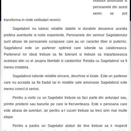
realtiilor amoroase si
persoanele din acest
semn se pot
transforma in niste celibatari vesnici.
Sagetatorii nu iubesc relatiile stabile si durabile deoarece acestia
prefera aventurile si noile experiente. Persoanele din semnul Sagetatorului
sunt atrase de persoanele curajoase care au un caracter liber si puternic.
Sagetatorul este un partener optimist care iubeste sa calatoreasca.
Partenerul lor ideal trebuie sa fie tolerant si trebuie sa impartaseasca
aceleasi idei cu el asupra libertatii si calatoriilor. Relatia cu Sagetatorul va fi
mereu instabila.
Sagatatorul iubeste relatiile sincere, deschise si loiale. Este un partener
care nu accepta sa fie tradat iar in relatiile sale amoroase Sagetatorul este
mereu corect si serios.
Pentru a vorbi cu un Sagetator trebuie sa faci parte din anturajul sau,
printre prietenii sau barurile pe care le frecventeaza. Este o persoana care
este atrasa de aventuri, iar pentru a-l cuceri trebuie sa treci prin mai multe
etape.
Pentru a pastra un Sagetator alaturi de tine trebuie sa ii respecti