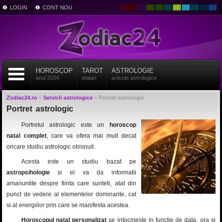
LOGIN
CONT NOU
HOROSCOP
TAROT
ASTROLOGIE
anul 2024
etalari
articole astrologice
Zodiac24.ro
>
Servicii astrologice
>
Portret astrologic
Portret astrologic
Portretul astrologic este un
horoscop
natal complet
, care va ofera mai mult decat
oricare studiu astrologic obisnuit.
Acesta este un studiu bazat pe
astropsihologie
si el va da informatii
amanuntite despre fiinta care sunteti, atat din
punct de vedere al elementelor dominante, cat
si al energiilor prin care se manifesta acestea.
Horoscopul natal personalizat
se intocmeste in functie de data, ora si