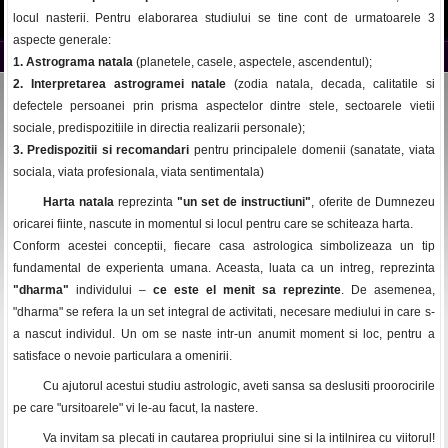
locul nasterii. Pentru elaborarea studiului se tine cont de urmatoarele 3
aspecte generale:
1. Astrograma natala
(planetele, casele, aspectele, ascendentul);
2. Interpretarea astrogramei natale
(zodia natala, decada, calitatile si
defectele persoanei prin prisma aspectelor dintre stele, sectoarele vietii
sociale, predispozitiile in directia realizarii personale);
3. Predispozitii si recomandari
pentru principalele domenii (sanatate, viata
sociala, viata profesionala, viata sentimentala)
Harta natala
reprezinta
"un set de instructiuni"
, oferite de Dumnezeu
oricarei fiinte, nascute in momentul si locul pentru care se schiteaza harta.
Conform acestei conceptii, fiecare casa astrologica simbolizeaza un tip
fundamental de experienta umana. Aceasta, luata ca un intreg, reprezinta
"dharma"
individului –
ce este el menit sa reprezinte
. De asemenea,
"dharma" se refera la un set integral de activitati, necesare mediului in care s-
a nascut individul. Un om se naste intr-un anumit moment si loc, pentru a
satisface o nevoie particulara a omenirii.
Cu ajutorul acestui studiu astrologic, aveti sansa sa deslusiti proorocirile
pe care "ursitoarele" vi le-au facut, la nastere.
Va invitam sa plecati in cautarea propriului sine si la intilnirea cu viitorul!