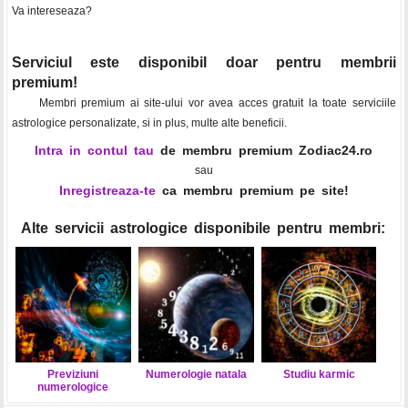
Va intereseaza?
Serviciul este disponibil doar pentru membrii
premium!
Membri premium ai site-ului vor avea acces gratuit la toate serviciile
astrologice personalizate, si in plus, multe alte beneficii.
Intra in contul tau
de membru premium Zodiac24.ro
sau
Inregistreaza-te
ca membru premium pe site!
Alte servicii astrologice disponibile pentru membri:
Previziuni
Numerologie natala
Studiu karmic
numerologice