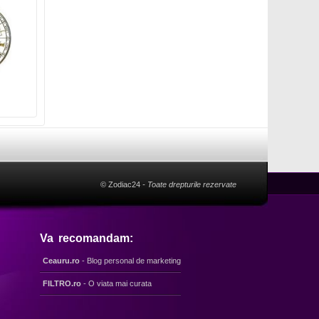
© Zodiac24
- Toate drepturile rezervate
Va recomandam:
Ceauru.ro
- Blog personal de marketing
FILTRO.ro
- O viata mai curata