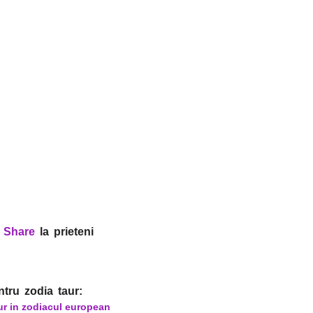
?
Share
la prieteni
ntru zodia taur:
ur in zodiacul european