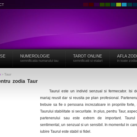
CT
ISE
NUMEROLOGIE
TAROT ONLINE
AFLA ZOD
semnificatia numarului tau
semnificatii si etalari
in toate zodi
e
>
Taur
ntru zodia Taur
Taurul este un individ senzual si fermecator. Isi 
mariaj reusit dar si reusita pe plan profesional. Parteneru
trebuie sa fie o persoana increzatoare in propriile forte, 
Taurului stabilitate si securitate. In plus, pentru Taur, aspect
partenerului sau este extrem de important. Tauru
sentimental, un senzual si un sensibil. In momentul in car
iubire Taurul este stabil si fidel.