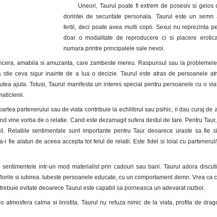
Uneori, Taurul poate fi extrem de posesiv si gelos
dorintei de securitate personala. Taurul este un semn 
fertil, deci poate avea multi copii. Sexul nu reprezinta p
doar o modalitate de reproducere ci si placere erotic
numara printre principalele sale nevoi.
incera, amabila si amuzanta, care zambeste mereu. Raspunsul sau la problemele
 stie ceva sigur inainte de a lua o decizie. Taurul este atras de persoanele at
putea ajuta. Totusi, Taurul manifesta un interes special pentru persoanele cu o via
aticienii.
rtea partenerului sau de viata contribuie la echilibrul sau psihic, ii dau curaj de a
cand vine vorba de o relatie. Cand este dezamagit sufera destul de tare. Pentru Taur,
icil. Relatiile sentimentale sunt importante pentru Taur deoarece uraste sa fie s
 fie alaturi de aceea accepta tot felul de relatii. Este fidel si loial cu partenerul
a sentimentele intr-un mod materialist prin cadouri sau bani. Taurul adora discut
 florile si iubirea. Iubeste persoanele educate, cu un comportament demn. Vrea ca cei
e trebuie evitate deoarece Taurul este capabil sa porneasca un adevarat razboi.
 o atmosfera calma si linistita. Taurul nu refuza nimic de la viata, profita de drag