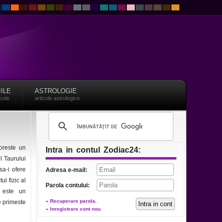
IILE
ASTROLOGIE
acele
articole astrologice
doreste un
Intra in contul Zodiac24:
l Taurului
sa-i ofere
Adresa e-mail:
ul fizic al
Parola contului:
l este un
» Recuperare parola.
e primeste
» Inregistrare cont nou