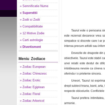
» Semnificatie Nume
» Superstitii
» Zodii si Zodii
» Compatibilitate
Taurul este o persoana s
» 12 Motive Zodie
este rezervat deoarece vrea sa
» Carti astrologie
simpatice si discrete care l-ar 
intensa precum artistii sau inform
» Divertisment
Dovezile de dragoste din pa
obiectivele. Taurul este stabil 
Meniu Zodiace
unei relatii este destul de dif
» Zodiac European
intotdeauna nevoie ca cineva sa-i
» Zodiac Chinezesc
oferindu-i o prietenie sincera.
» Zodiac Erotic
Uneori, Taurul isi exprim
drept subiect hrana, banii, arta,
» Zodiac Egiptean
respecte obiceiurile. Conflictel
» Zodiac Floral
Taurul prefera intimitatea,
» Zodiac Arboricol
armonie.