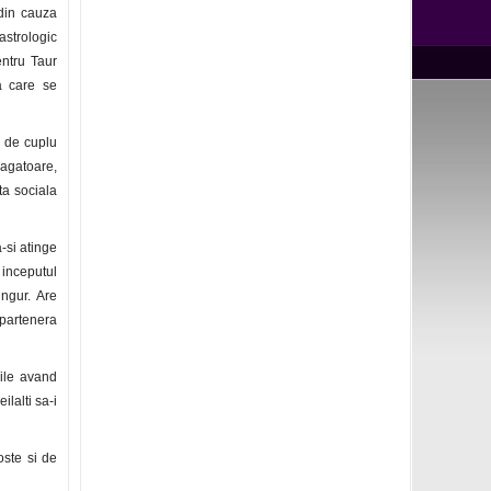
 din cauza
astrologic
entru Taur
a care se
 de cuplu
ragatoare,
ta sociala
-si atinge
 inceputul
ingur. Are
/partenera
iile avand
lalti sa-i
oste si de