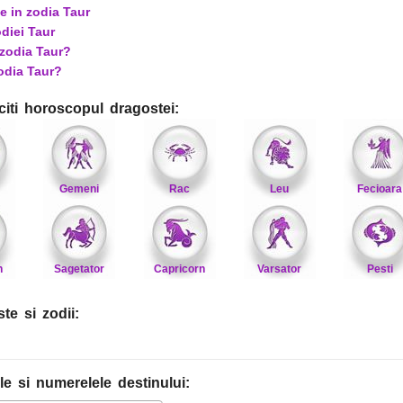
e in zodia Taur
odiei Taur
 zodia Taur?
zodia Taur?
citi horoscopul dragostei:
Gemeni
Rac
Leu
Fecioara
n
Sagetator
Capricorn
Varsator
Pesti
te si zodii:
le
si numerelele destinului
: