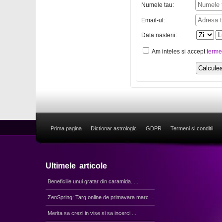
Numele tau:
Email-ul:
Data nasterii:
Am inteles si accept
terme
Prima pagina
Dictionar astrologic
GDPR
Termeni si conditii
Ultimele articole
Beneficiile unui gratar din caramida. ...
ZenSpring: Targ online de primavara marc ...
Merita sa crezi in vise si sa incerci ...