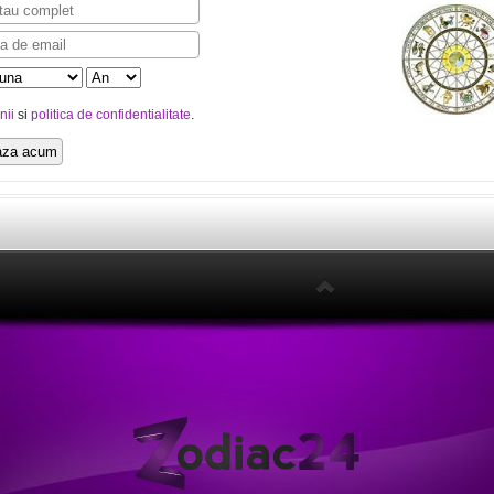
nii
si
politica de confidentialitate
.