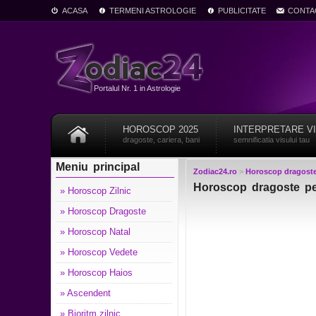
ACASA
TERMENI ASTROLOGIE
PUBLICITATE
CONTA
Portalul Nr. 1 in Astrologie
HOROSCOP 2025
INTERPRETARE V
dragoste, cariera, bani
semnificatia visului tau
Meniu principal
Zodiac24.ro
>
Horoscop dragost
Horoscop dragoste pe
» Horoscop Zilnic
» Horoscop Dragoste
» Horoscop Natal
» Horoscop Vedete
» Horoscop Haios
» Ascendent
» Bioritm zilnic