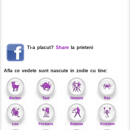
Ti-a placut?
Share
la prieteni
Afla ce vedete sunt nascute in zodie cu tine:
Berbec
Taur
Gemeni
Rac
Leu
Fecioara
Balanta
Scorpion