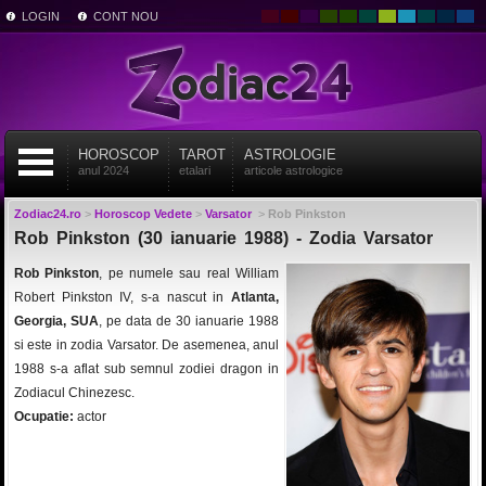
LOGIN
CONT NOU
HOROSCOP
TAROT
ASTROLOGIE
anul 2024
etalari
articole astrologice
Zodiac24.ro
>
Horoscop Vedete
>
Varsator
>
Rob Pinkston
Rob Pinkston (30 ianuarie 1988) - Zodia Varsator
Rob Pinkston
, pe numele sau real William
Robert Pinkston IV, s-a nascut in
Atlanta,
Georgia, SUA
, pe data de 30 ianuarie 1988
si este in zodia Varsator. De asemenea, anul
1988 s-a aflat sub semnul zodiei dragon in
Zodiacul Chinezesc.
Ocupatie:
actor