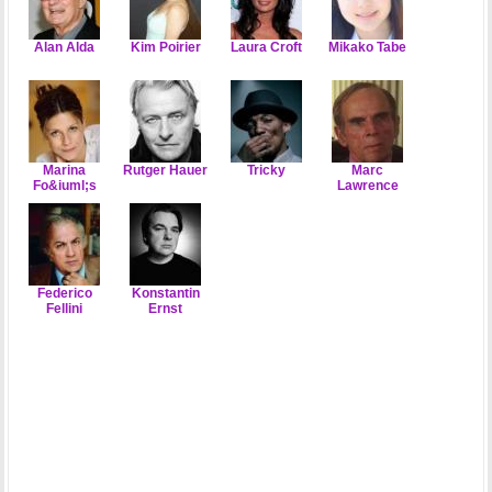
Alan Alda
Kim Poirier
Laura Croft
Mikako Tabe
Marina
Rutger Hauer
Tricky
Marc
Fo&iuml;s
Lawrence
Federico
Konstantin
Fellini
Ernst