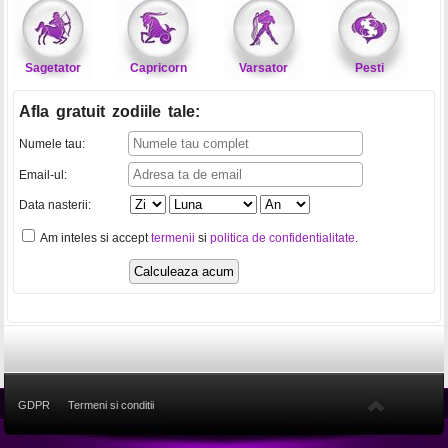
Sagetator
Capricorn
Varsator
Pesti
Afla gratuit zodiile tale
:
Numele tau:
Email-ul:
Data nasterii:
Am inteles si accept
termenii
si
politica de confidentialitate
.
GDPR
Termeni si conditii