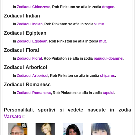
In
Zodiacul Chinezesc
, Rob Pinkston se afla in zodia
dragon
.
Zodiacul Indian
In
Zodiacul Indian
, Rob Pinkston se afla in zodia
vultur
.
Zodiacul Egiptean
In
Zodiacul Egiptean
, Rob Pinkston se afla in zodia
mut
.
Zodiacul Floral
In
Zodiacul Floral
, Rob Pinkston se afla in zodia
papucul-doamnei
.
Zodiacul Arboricol
In
Zodiacul Arboricol
, Rob Pinkston se afla in zodia
chiparos
.
Zodiacul Romanesc
In
Zodiacul Romanesc
, Rob Pinkston se afla in zodia
tapului
.
Personalitati, sportivi si vedete nascute in zodia
Varsator
: