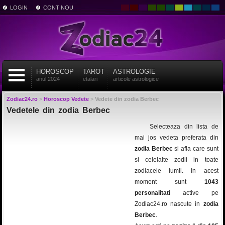
LOGIN
CONT NOU
HOROSCOP
TAROT
ASTROLOGIE
anul 2024
etalari
articole astrologice
Zodiac24.ro
>
Horoscop Vedete
>
Vedete din zodia Berbec
Vedetele din zodia Berbec
Selecteaza din lista de
mai jos vedeta preferata din
zodia Berbec
si afla care sunt
si celelalte zodii in toate
zodiacele lumii. In acest
moment sunt
1043
personalitati
active pe
Zodiac24.ro nascute in
zodia
Berbec
.