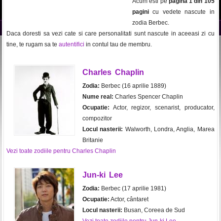
Acum esti pe
pagina 1 din 105
pagini
cu vedete nascute in
zodia Berbec.
Daca doresti sa vezi cate si care personalitati sunt nascute in aceeasi zi cu
tine, te rugam sa te
autentifici
in contul tau de membru.
Charles Chaplin
Zodia:
Berbec (16 aprilie 1889)
Nume real:
Charles Spencer Chaplin
Ocupatie:
Actor, regizor, scenarist, producator,
compozitor
Locul nasterii:
Walworth, Londra, Anglia, Marea
Britanie
Vezi toate zodiile pentru Charles Chaplin
Jun-ki Lee
Zodia:
Berbec (17 aprilie 1981)
Ocupatie:
Actor, cântaret
Locul nasterii:
Busan, Coreea de Sud