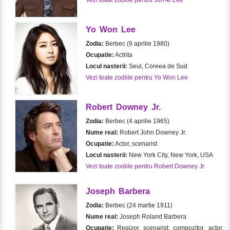
Vezi toate zodiile pentru Jun-ki Lee
Yo Won Lee
Zodia:
Berbec (9 aprilie 1980)
Ocupatie:
Actrita
Locul nasterii:
Seul, Coreea de Sud
Vezi toate zodiile pentru Yo Won Lee
Robert Downey Jr.
Zodia:
Berbec (4 aprilie 1965)
Nume real:
Robert John Downey Jr.
Ocupatie:
Actor, scenarist
Locul nasterii:
New York City, New York, USA
Vezi toate zodiile pentru Robert Downey Jr.
Joseph Barbera
Zodia:
Berbec (24 martie 1911)
Nume real:
Joseph Roland Barbera
Ocupatie:
Regizor, scenarist, compozitor, actor,