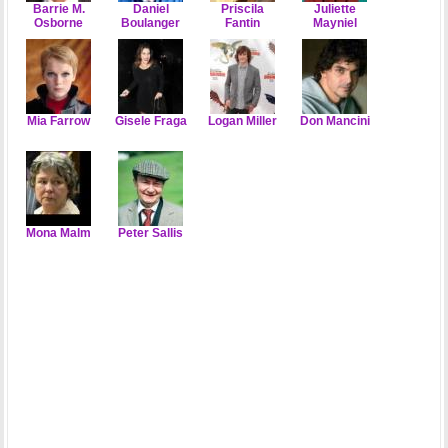
Barrie M.
Daniel
Priscila
Juliette
Osborne
Boulanger
Fantin
Mayniel
Mia Farrow
Gisele Fraga
Logan Miller
Don Mancini
Mona Malm
Peter Sallis