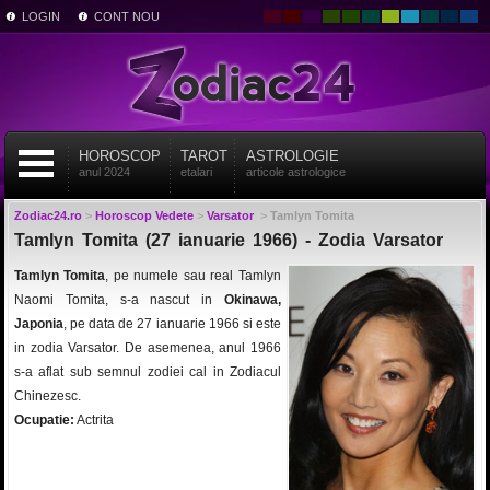
LOGIN
CONT NOU
HOROSCOP
TAROT
ASTROLOGIE
anul 2024
etalari
articole astrologice
Zodiac24.ro
>
Horoscop Vedete
>
Varsator
>
Tamlyn Tomita
Tamlyn Tomita (27 ianuarie 1966) - Zodia Varsator
Tamlyn Tomita
, pe numele sau real Tamlyn
Naomi Tomita, s-a nascut in
Okinawa,
Japonia
, pe data de 27 ianuarie 1966 si este
in zodia Varsator. De asemenea, anul 1966
s-a aflat sub semnul zodiei cal in Zodiacul
Chinezesc.
Ocupatie:
Actrita