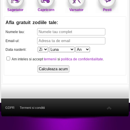
Sagetator
Capricorn
Varsator
Pesti
Afla gratuit zodiile tale
:
Numele tau:
Email-ul:
Data nasterii:
Am inteles si accept
termenii
si
politica de confidentialitate
.
GDPR
Termeni si conditii