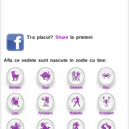
Ti-a placut?
Share
la prieteni
Afla ce vedete sunt nascute in zodie cu tine:
Berbec
Taur
Gemeni
Rac
Leu
Fecioara
Balanta
Scorpion