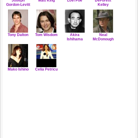
Joseph
Matt King
Lovi Poe
DeForest
Gordon-Levitt
Kelley
Tony Dalton
Tom Wisdom
Akira
Neal
Ishihama
McDonough
Mako Ishino
Celia Petricu