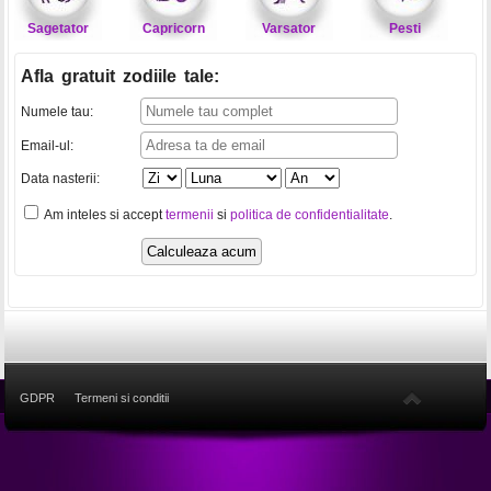
Sagetator
Capricorn
Varsator
Pesti
Afla gratuit zodiile tale
:
Numele tau:
Email-ul:
Data nasterii:
Am inteles si accept
termenii
si
politica de confidentialitate
.
GDPR
Termeni si conditii