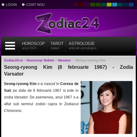
LOGIN
CONT NOU
HOROSCOP
TAROT
ASTROLOGIE
anul 2024
etalari
articole astrologice
Zodiac24.ro
>
Horoscop Vedete
>
Varsator
>
Seong-ryeong Kim
Seong-ryeong Kim (8 februarie 1967) - Zodia
Varsator
Seong-ryeong Kim
s-a nascut in
Coreea de
Sud
, pe data de 8 februarie 1967 si este in
zodia Varsator. De asemenea, anul 1967 s-a
aflat sub semnul zodiei capra in Zodiacul
Chinezesc.