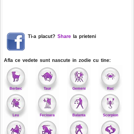
Ti-a placut?
Share
la prieteni
Afla ce vedete sunt nascute in zodie cu tine:
Berbec
Taur
Gemeni
Rac
Leu
Fecioara
Balanta
Scorpion