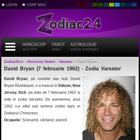
LOGIN
CONT NOU
HOROSCOP
TAROT
ASTROLOGIE
anul 2024
etalari
articole astrologice
Zodiac24.ro
>
Horoscop Vedete
>
Varsator
>
David Bryan
David Bryan (7 februarie 1962) - Zodia Varsator
David Bryan
, pe numele sau real David
Bryan Rashbaum, s-a nascut in
Edison, New
Jersey, SUA
, pe data de 7 februarie 1962 si
este in zodia Varsator. De asemenea, anul
1962 s-a aflat sub semnul zodiei tigru in
Zodiacul Chinezesc.
Ocupatie:
Scenarist, cântaret, pianist