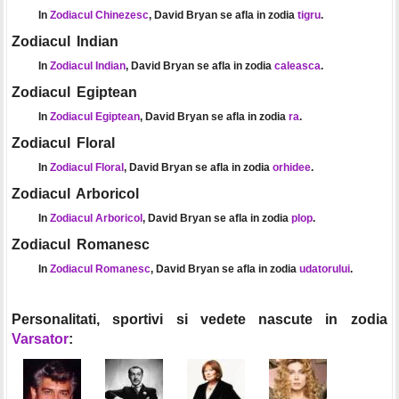
In
Zodiacul Chinezesc
, David Bryan se afla in zodia
tigru
.
Zodiacul Indian
In
Zodiacul Indian
, David Bryan se afla in zodia
caleasca
.
Zodiacul Egiptean
In
Zodiacul Egiptean
, David Bryan se afla in zodia
ra
.
Zodiacul Floral
In
Zodiacul Floral
, David Bryan se afla in zodia
orhidee
.
Zodiacul Arboricol
In
Zodiacul Arboricol
, David Bryan se afla in zodia
plop
.
Zodiacul Romanesc
In
Zodiacul Romanesc
, David Bryan se afla in zodia
udatorului
.
Personalitati, sportivi si vedete nascute in zodia
Varsator
: