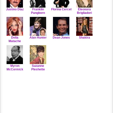
Justino Díaz
Franklin
Florina Cercel
Eleonora
Pangborn
Brigliadori
Delia
Alan Hunter
Dean Jones
Shakira
Matache
Myron
Suzanne
McCormick
Pleshette