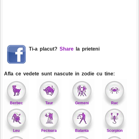
Ti-a placut?
Share
la prieteni
Afla ce vedete sunt nascute in zodie cu tine:
Berbec
Taur
Gemeni
Rac
Leu
Fecioara
Balanta
Scorpion