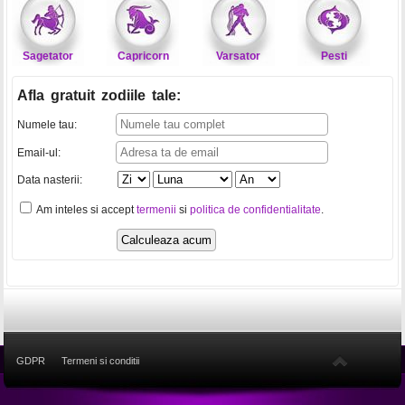
Sagetator
Capricorn
Varsator
Pesti
Afla gratuit zodiile tale
:
Numele tau:
Email-ul:
Data nasterii:
Am inteles si accept
termenii
si
politica de confidentialitate
.
GDPR
Termeni si conditii