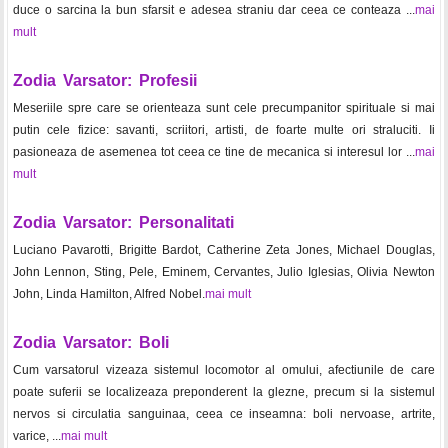
duce o sarcina la bun sfarsit e adesea straniu dar ceea ce conteaza ...
mai
mult
Zodia Varsator: Profesii
Meseriile spre care se orienteaza sunt cele precumpanitor spirituale si mai
putin cele fizice: savanti, scriitori, artisti, de foarte multe ori straluciti. Ii
pasioneaza de asemenea tot ceea ce tine de mecanica si interesul lor ...
mai
mult
Zodia Varsator: Personalitati
Luciano Pavarotti, Brigitte Bardot, Catherine Zeta Jones, Michael Douglas,
John Lennon, Sting, Pele, Eminem, Cervantes, Julio Iglesias, Olivia Newton
John, Linda Hamilton, Alfred Nobel.
mai mult
Zodia Varsator: Boli
Cum varsatorul vizeaza sistemul locomotor al omului, afectiunile de care
poate suferii se localizeaza preponderent la glezne, precum si la sistemul
nervos si circulatia sanguinaa, ceea ce inseamna: boli nervoase, artrite,
varice, ...
mai mult