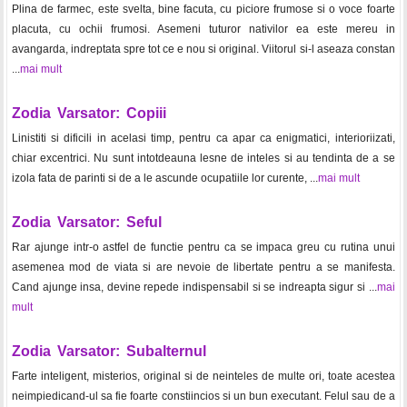
Plina de farmec, este svelta, bine facuta, cu piciore frumose si o voce foarte
placuta, cu ochii frumosi. Asemeni tuturor nativilor ea este mereu in
avangarda, indreptata spre tot ce e nou si original. Viitorul si-l aseaza constan
...
mai mult
Zodia Varsator: Copiii
Linistiti si dificili in acelasi timp, pentru ca apar ca enigmatici, interioriizati,
chiar excentrici. Nu sunt intotdeauna lesne de inteles si au tendinta de a se
izola fata de parinti si de a le ascunde ocupatiile lor curente, ...
mai mult
Zodia Varsator: Seful
Rar ajunge intr-o astfel de functie pentru ca se impaca greu cu rutina unui
asemenea mod de viata si are nevoie de libertate pentru a se manifesta.
Cand ajunge insa, devine repede indispensabil si se indreapta sigur si ...
mai
mult
Zodia Varsator: Subalternul
Farte inteligent, misterios, original si de neinteles de multe ori, toate acestea
neimpiedicand-ul sa fie foarte constiincios si un bun executant. Felul sau de a