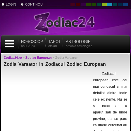
LOGIN
CONT NOU
HOROSCOP
TAROT
ASTROLOGIE
anul 2024
etalari
articole astrologice
Zodiac24.ro
>
Zodiac European
>
Zodia Varsator
Zodia Varsator in Zodiacul Zodiac European
Zodiacul
european este cel
mai cunoscut si mai
detaliat dintre toate
cele existente. Nu se
stie exact cand a
aparut sau de unde
provine, dar se pare
ca unele cercetari au