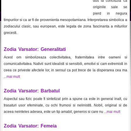
dus la concluzia ca
originile sale se
pierd in negura
timpurilor si ca ar fi de provenienta mesopotamiana. Interpretarea simbolica a
zodiacului clasic, sau european, este legata de zona fascinanta a miturilor
grecesti.
Zodia Varsator: Generalitati
Acest om simbolizeaza colectivitatea, fraternitatea intre oameni si
comunicativitatea. Nativii sunt idealisti si sensibili, emotivi si cam extremisti in
ceea ce priveste afectele lor, in sensul ca pot trece de la disperarea cea ma
...
mai mult
Zodia Varsator: Barbatul
Aspectul sau fizic poate fi sintetizat prin a spune ca este in general inalt, cu
trasaturi usor efeminate, cu ochi frumosi si nelinistiti. Nobil, original si de
aceea neinteles adesea, este un tip amabil, generos si care nu ...
mai mult
Zodia Varsator: Femeia