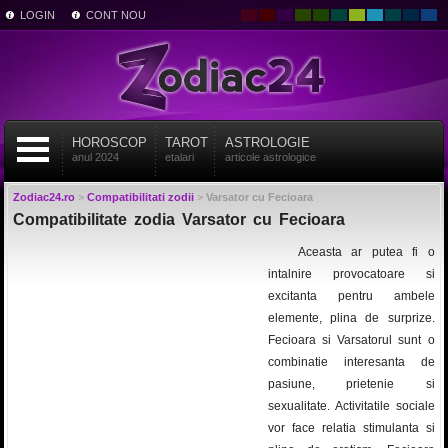
LOGIN
CONT NOU
HOROSCOP
TAROT
ASTROLOGIE
anul 2024
etalari
articole astrologice
Zodiac24.ro
>
Compatibilitati zodii
>
Varsator cu Fecioara
Compatibilitate zodia Varsator cu Fecioara
Aceasta ar putea fi o
intalnire provocatoare si
excitanta pentru ambele
elemente, plina de surprize.
Fecioara si Varsatorul sunt o
combinatie interesanta de
pasiune, prietenie si
sexualitate. Activitatile sociale
vor face relatia stimulanta si