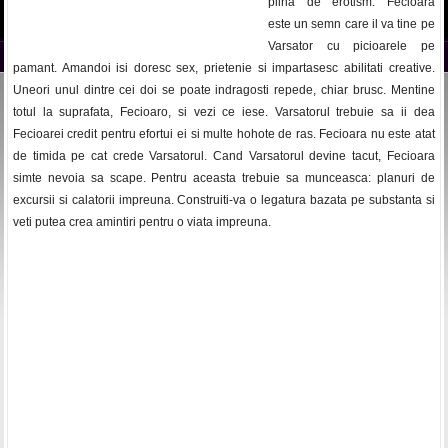
plina de erotism. Fecioara
este un semn care il va tine pe
Varsator cu picioarele pe
pamant. Amandoi isi doresc sex, prietenie si impartasesc abilitati creative.
Uneori unul dintre cei doi se poate indragosti repede, chiar brusc. Mentine
totul la suprafata, Fecioaro, si vezi ce iese. Varsatorul trebuie sa ii dea
Fecioarei credit pentru efortui ei si multe hohote de ras. Fecioara nu este atat
de timida pe cat crede Varsatorul. Cand Varsatorul devine tacut, Fecioara
simte nevoia sa scape. Pentru aceasta trebuie sa munceasca: planuri de
excursii si calatorii impreuna. Construiti-va o legatura bazata pe substanta si
veti putea crea amintiri pentru o viata impreuna.