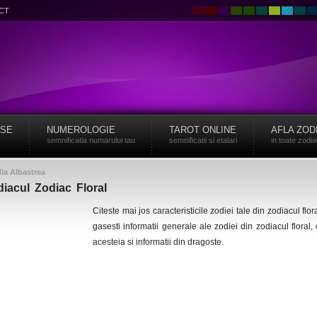
CT
ISE
NUMEROLOGIE
TAROT ONLINE
AFLA ZOD
semnificatia numarului tau
semnificatii si etalari
in toate zodi
ia Albastrea
diacul Zodiac Floral
Citeste mai jos caracteristicile zodiei tale din zodiacul flor
gasesti informatii generale ale zodiei din zodiacul floral, 
acesteia si informatii din dragoste.