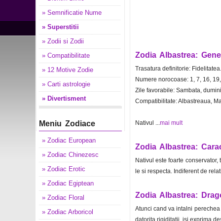
» Semnificatie Nume
» Superstitii
» Zodii si Zodii
Zodia Albastrea: Gener
» Compatibilitate
Trasatura definitorie: Fidelitatea
» 12 Motive Zodie
Numere norocoase: 1, 7, 16, 19,
» Carti astrologie
Zile favorabile: Sambata, duminic
» Divertisment
Compatibilitate: Albastreaua, Ma
Meniu Zodiace
Nativul ...
mai mult
» Zodiac European
Zodia Albastrea: Cara
» Zodiac Chinezesc
Nativul este foarte conservator, t
» Zodiac Erotic
le si respecta. Indiferent de relati
» Zodiac Egiptean
Zodia Albastrea: Drag
» Zodiac Floral
Atunci cand va intalni perechea p
» Zodiac Arboricol
datorita rigiditatii, isi exprima 