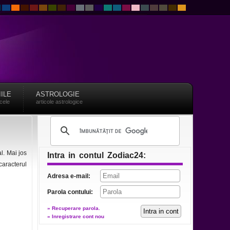
IILE
ASTROLOGIE
acele
articole astrologice
al. Mai jos
Intra in contul Zodiac24:
caracterul
Adresa e-mail:
Parola contului:
» Recuperare parola.
» Inregistrare cont nou