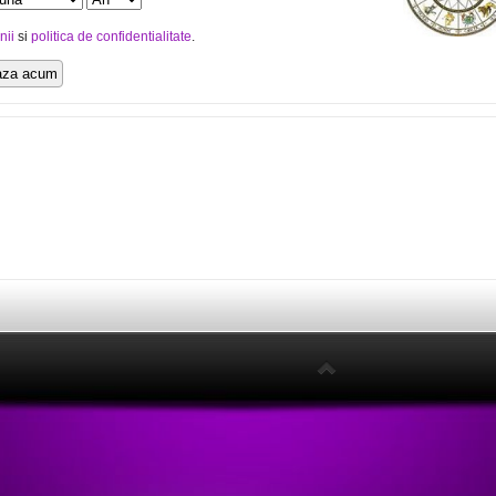
nii
si
politica de confidentialitate
.