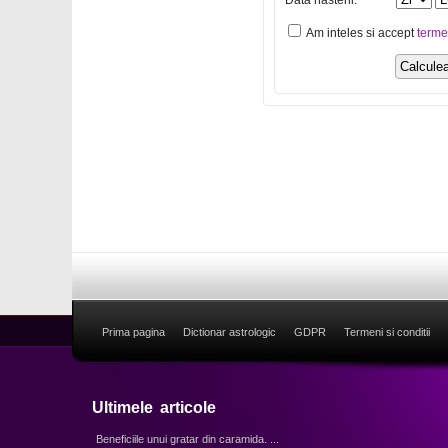
Data nasterii:
Am inteles si accept
terme
Prima pagina
Dictionar astrologic
GDPR
Termeni si conditii
Ultimele articole
Beneficiile unui gratar din caramida. ...