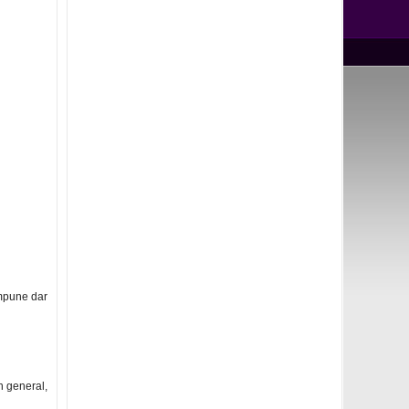
 impune dar
n general,