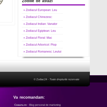
Zodiile de astazi
»
Zodiacul
European: Leu
»
Zodiacul
Chinezesc:
»
Zodiacul
Indian: Vanator
»
Zodiacul
Egiptean: Leu
»
Zodiacul
Floral: Mac
»
Zodiacul
Arboricol: Plop
»
Zodiacul
Romanesc: Leului
© Zodiac24
- Toate drepturile rezervate
Va recomandam:
Ceauru.ro
- Blog personal de marketing