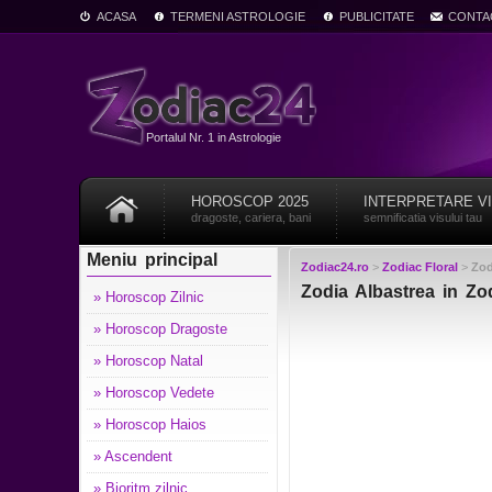
ACASA
TERMENI ASTROLOGIE
PUBLICITATE
CONTA
Portalul Nr. 1 in Astrologie
HOROSCOP 2025
INTERPRETARE V
dragoste, cariera, bani
semnificatia visului tau
Meniu principal
Zodiac24.ro
>
Zodiac Floral
>
Zod
Zodia Albastrea in Zo
» Horoscop Zilnic
» Horoscop Dragoste
» Horoscop Natal
» Horoscop Vedete
» Horoscop Haios
» Ascendent
» Bioritm zilnic