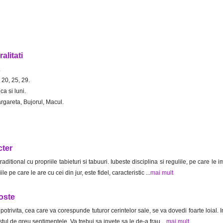
alitati
.
 20, 25, 29.
a si luni.
rgareta, Bujorul, Macul.
cter
raditional cu propriile tabieturi si tabuuri. Iubeste disciplina si regulile, pe care le
ile pe care le are cu cei din jur, este fidel, caracteristic ...
mai mult
oste
otrivita, cea care va corespunde tuturor cerintelor sale, se va dovedi foarte loial. I
destul de greu sentimentele. Va trebui sa invete sa le de-a frau ...
mai mult