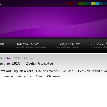
CT
ISE
NUMEROLOGIE
TAROT ONLINE
AFLA ZOD
semnificatia numarului tau
semnificatii si etalari
in toate zodi
>
Varsator
>
William Hopper
nuarie 1915) - Zodia Varsator
ew York City, New York, USA
, pe data de 26 ianuarie 1915 si este in zodia Va
ub semnul zodiei iepure in Zodiacul Chinezesc.