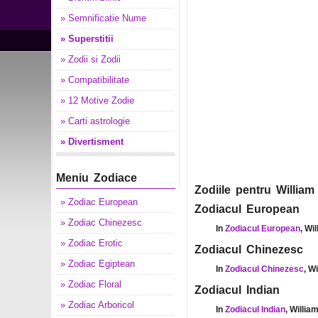
» Semnificatie Nume
» Superstitii
» Zodii si Zodii
» Compatibilitate
» 12 Motive Zodie
» Carti astrologie
» Divertisment
Meniu Zodiace
Zodiile pentru William
» Zodiac European
Zodiacul European
» Zodiac Chinezesc
In
Zodiacul European
, Wi
» Zodiac Erotic
Zodiacul Chinezesc
» Zodiac Egiptean
In
Zodiacul Chinezesc
, W
» Zodiac Floral
Zodiacul Indian
» Zodiac Arboricol
In
Zodiacul Indian
, Willia