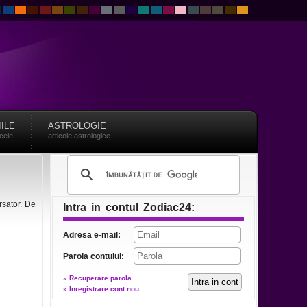
IILE
ASTROLOGIE
acele
articole astrologice
rsator. De
Intra in contul Zodiac24:
Adresa e-mail:
Parola contului:
» Recuperare parola.
» Inregistrare cont nou