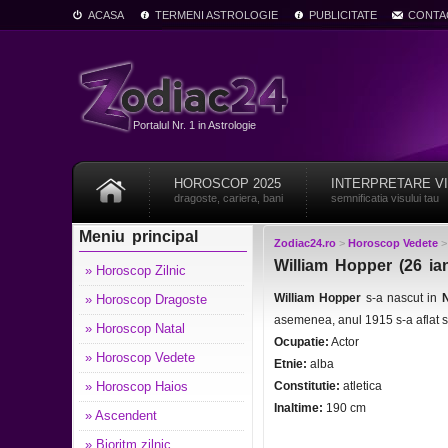
ACASA
TERMENI ASTROLOGIE
PUBLICITATE
CONTA
Portalul Nr. 1 in Astrologie
HOROSCOP 2025
INTERPRETARE V
dragoste, cariera, bani
semnificatia visului tau
Meniu principal
Zodiac24.ro
>
Horoscop Vedete
William Hopper (26 ia
» Horoscop Zilnic
William Hopper
s-a nascut in
N
» Horoscop Dragoste
asemenea, anul 1915 s-a aflat s
» Horoscop Natal
Ocupatie:
Actor
» Horoscop Vedete
Etnie:
alba
» Horoscop Haios
Constitutie:
atletica
Inaltime:
190 cm
» Ascendent
» Bioritm zilnic