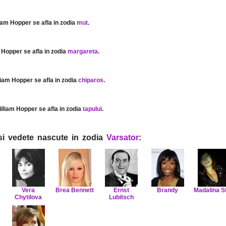
liam Hopper se afla in zodia
mut
.
m Hopper se afla in zodia
margareta
.
lliam Hopper se afla in zodia
chiparos
.
illiam Hopper se afla in zodia
tapului
.
i si vedete nascute in zodia
Varsator
:
Vera
Brea Bennett
Ernst
Brandy
Madalina S
Chytilova
Lubitsch