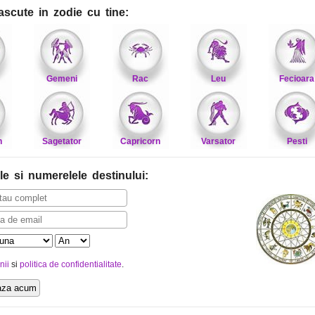
ascute in zodie cu tine:
Gemeni
Rac
Leu
Fecioara
n
Sagetator
Capricorn
Varsator
Pesti
le
si numerelele destinului
:
nii
si
politica de confidentialitate
.