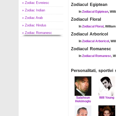
» Zodiac Evreiesc
Zodiacul Egiptean
» Zodiac Indian
In
Zodiacul Egiptean
, Wil
» Zodiac Arab
Zodiacul Floral
» Zodiac Hindus
In
Zodiacul Floral
, Willia
» Zodiac Romanesc
Zodiacul Arboricol
In
Zodiacul Arboricol
, Wi
Zodiacul Romanesc
In
Zodiacul Romanesc
, W
Personalitati, sportiv
Salahsun
Will Young
Hekimoglu