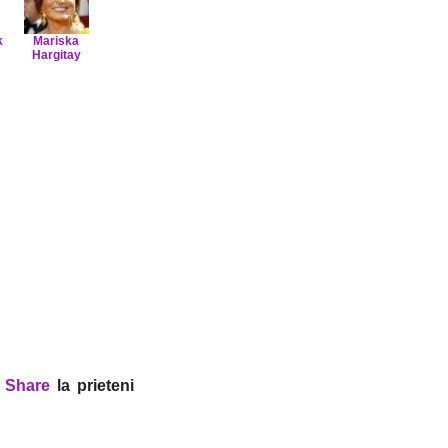
k
Mariska
Hargitay
?
Share
la prieteni