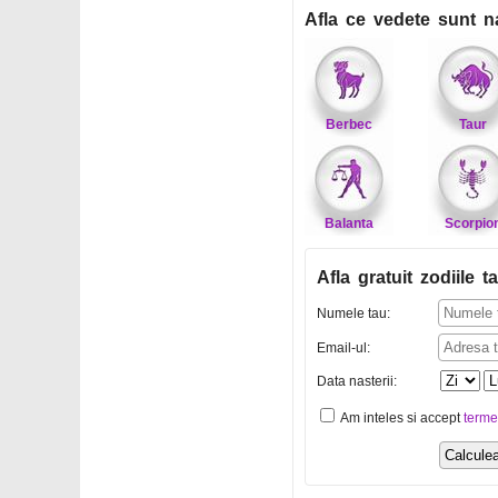
Afla ce vedete sunt n
Berbec
Taur
Balanta
Scorpio
Afla gratuit zodiile ta
Numele tau:
Email-ul:
Data nasterii:
Am inteles si accept
terme