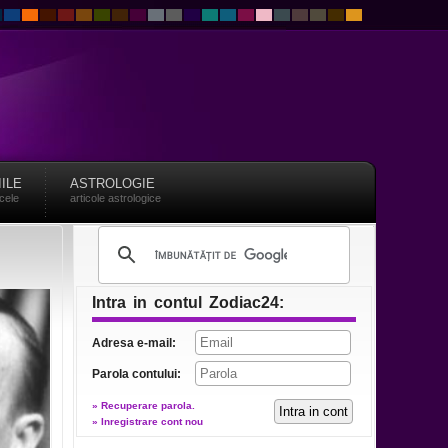
IILE
ASTROLOGIE
acele
articole astrologice
Intra in contul Zodiac24:
Adresa e-mail:
Parola contului:
» Recuperare parola.
» Inregistrare cont nou