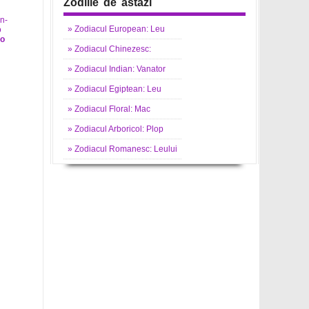
Zodiile de astazi
»
Zodiacul
European: Leu
Jo
»
Zodiacul
Chinezesc:
»
Zodiacul
Indian: Vanator
»
Zodiacul
Egiptean: Leu
»
Zodiacul
Floral: Mac
»
Zodiacul
Arboricol: Plop
»
Zodiacul
Romanesc: Leului