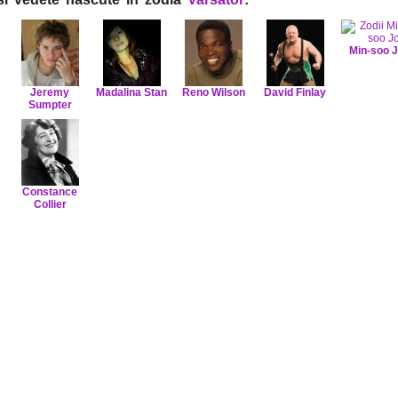
Min-soo 
Jeremy
Madalina Stan
Reno Wilson
David Finlay
Sumpter
Constance
Collier