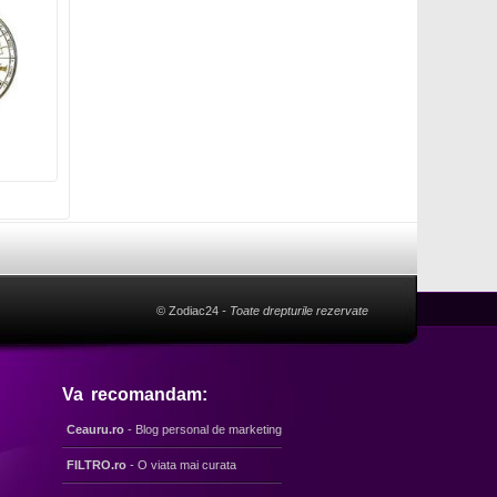
© Zodiac24
- Toate drepturile rezervate
Va recomandam:
Ceauru.ro
- Blog personal de marketing
FILTRO.ro
- O viata mai curata