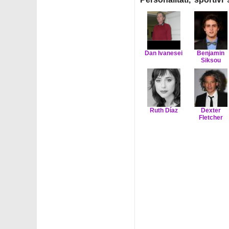
Dan Ivanesei
Benjamin
Siksou
Ruth Díaz
Dexter
Fletcher