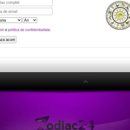
nii
si
politica de confidentialitate
.