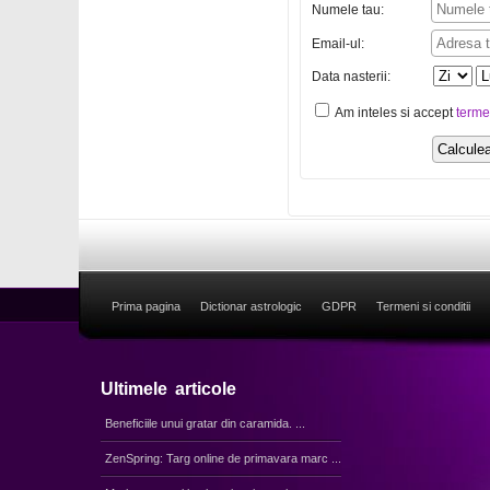
Numele tau:
Email-ul:
Data nasterii:
Am inteles si accept
terme
Prima pagina
Dictionar astrologic
GDPR
Termeni si conditii
Ultimele articole
Beneficiile unui gratar din caramida. ...
ZenSpring: Targ online de primavara marc ...