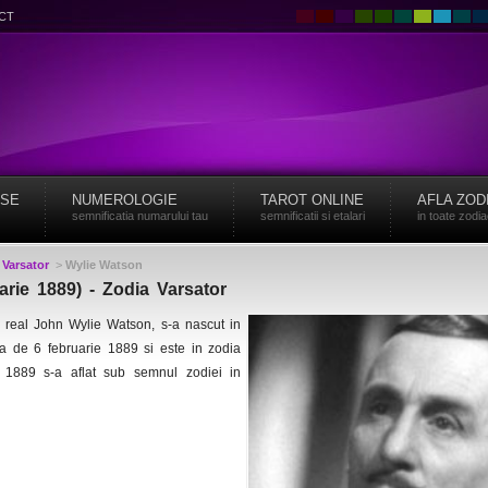
CT
ISE
NUMEROLOGIE
TAROT ONLINE
AFLA ZOD
semnificatia numarului tau
semnificatii si etalari
in toate zodi
>
Varsator
>
Wylie Watson
arie 1889) - Zodia Varsator
 real John Wylie Watson, s-a nascut in
ta de 6 februarie 1889 si este in zodia
 1889 s-a aflat sub semnul zodiei in