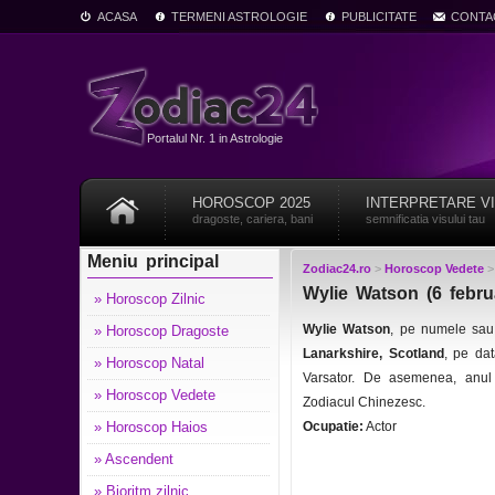
ACASA
TERMENI ASTROLOGIE
PUBLICITATE
CONTA
Portalul Nr. 1 in Astrologie
HOROSCOP 2025
INTERPRETARE V
dragoste, cariera, bani
semnificatia visului tau
Meniu principal
Zodiac24.ro
>
Horoscop Vedete
Wylie Watson (6 febru
» Horoscop Zilnic
Wylie Watson
, pe numele sau
» Horoscop Dragoste
Lanarkshire, Scotland
, pe da
» Horoscop Natal
Varsator. De asemenea, anul
» Horoscop Vedete
Zodiacul Chinezesc.
» Horoscop Haios
Ocupatie:
Actor
» Ascendent
» Bioritm zilnic