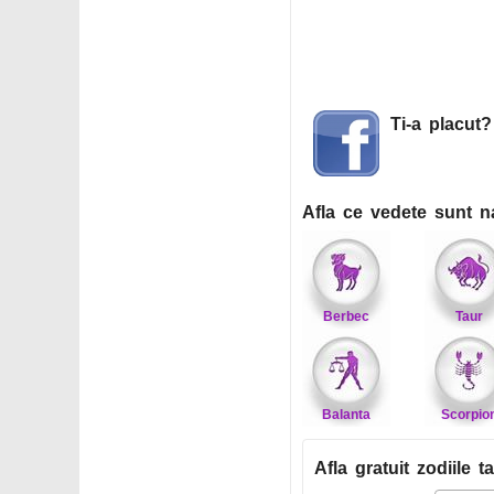
Ti-a placut
Afla ce vedete sunt n
Berbec
Taur
Balanta
Scorpio
Afla gratuit zodiile ta