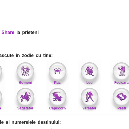
?
Share
la prieteni
ascute in zodie cu tine:
Gemeni
Rac
Leu
Fecioara
n
Sagetator
Capricorn
Varsator
Pesti
le
si numerelele destinului
: