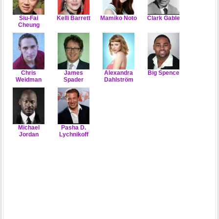
Siu-Fai
Kelli Barrett
Mamiko Noto
Clark Gable
Cheung
Chris
James
Alexandra
Big Spence
Weidman
Spader
Dahlström
Michael
Pasha D.
Jordan
Lychnikoff