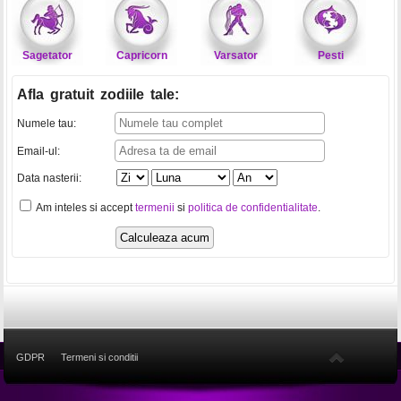
Sagetator
Capricorn
Varsator
Pesti
Afla gratuit zodiile tale
:
Numele tau:
Email-ul:
Data nasterii:
Am inteles si accept
termenii
si
politica de confidentialitate
.
GDPR
Termeni si conditii