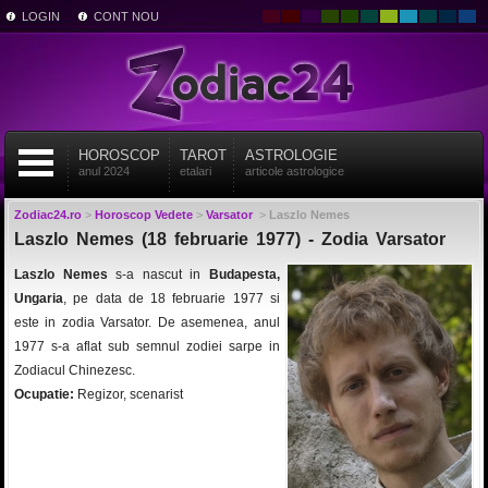
LOGIN
CONT NOU
HOROSCOP
TAROT
ASTROLOGIE
anul 2024
etalari
articole astrologice
Zodiac24.ro
>
Horoscop Vedete
>
Varsator
>
Laszlo Nemes
Laszlo Nemes (18 februarie 1977) - Zodia Varsator
Laszlo Nemes
s-a nascut in
Budapesta,
Ungaria
, pe data de 18 februarie 1977 si
este in zodia Varsator. De asemenea, anul
1977 s-a aflat sub semnul zodiei sarpe in
Zodiacul Chinezesc.
Ocupatie:
Regizor, scenarist