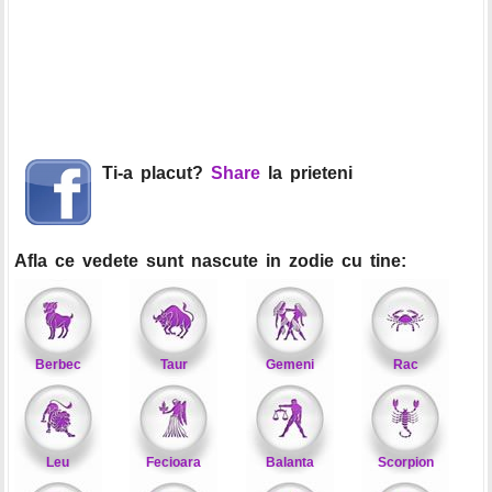
Ti-a placut?
Share
la prieteni
Afla ce vedete sunt nascute in zodie cu tine:
Berbec
Taur
Gemeni
Rac
Leu
Fecioara
Balanta
Scorpion