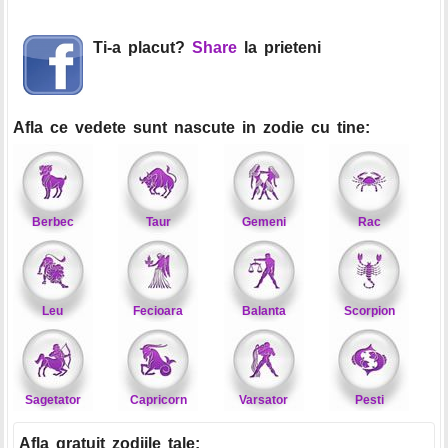
Ti-a placut?
Share
la prieteni
Afla ce vedete sunt nascute in zodie cu tine:
Berbec
Taur
Gemeni
Rac
Leu
Fecioara
Balanta
Scorpion
Sagetator
Capricorn
Varsator
Pesti
Afla gratuit zodiile tale
: