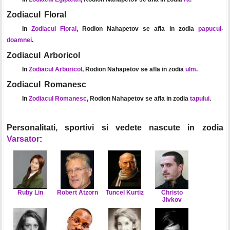
Zodiacul Floral
In
Zodiacul Floral
, Rodion Nahapetov se afla in zodia
papucul-
doamnei
.
Zodiacul Arboricol
In
Zodiacul Arboricol
, Rodion Nahapetov se afla in zodia
ulm
.
Zodiacul Romanesc
In
Zodiacul Romanesc
, Rodion Nahapetov se afla in zodia
tapului
.
Personalitati, sportivi si vedete nascute in zodia
Varsator
:
Ruby Lin
Robert Atzorn
Tuncel Kurtiz
Christo
Jivkov