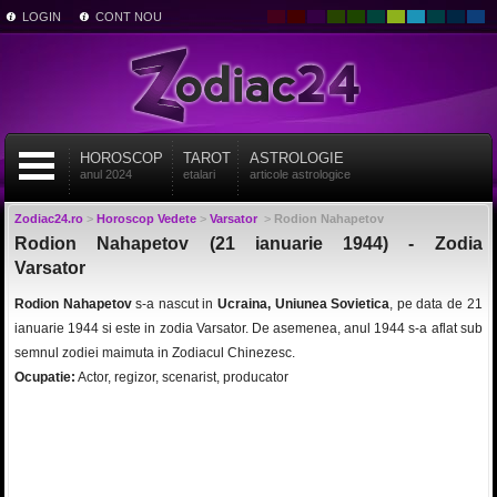
LOGIN
CONT NOU
HOROSCOP
TAROT
ASTROLOGIE
anul 2024
etalari
articole astrologice
Zodiac24.ro
>
Horoscop Vedete
>
Varsator
>
Rodion Nahapetov
Rodion Nahapetov (21 ianuarie 1944) - Zodia
Varsator
Rodion Nahapetov
s-a nascut in
Ucraina, Uniunea Sovietica
, pe data de 21
ianuarie 1944 si este in zodia Varsator. De asemenea, anul 1944 s-a aflat sub
semnul zodiei maimuta in Zodiacul Chinezesc.
Ocupatie:
Actor, regizor, scenarist, producator