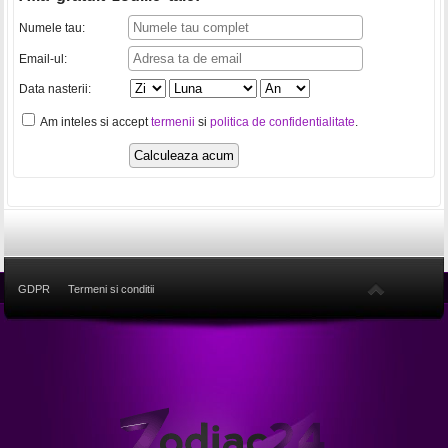
Numele tau:
Email-ul:
Data nasterii:
Am inteles si accept
termenii
si
politica de confidentialitate
.
GDPR
Termeni si conditii