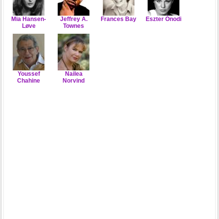
Mia Hansen-
Jeffrey A.
Frances Bay
Eszter Ónodi
Løve
Townes
Youssef
Nailea
Chahine
Norvind