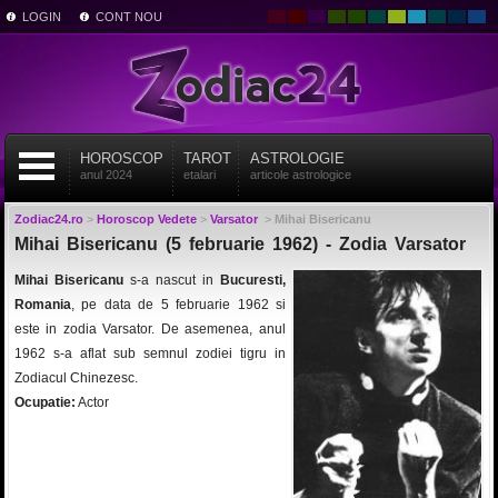
LOGIN
CONT NOU
HOROSCOP
TAROT
ASTROLOGIE
anul 2024
etalari
articole astrologice
Zodiac24.ro
>
Horoscop Vedete
>
Varsator
>
Mihai Bisericanu
Mihai Bisericanu (5 februarie 1962) - Zodia Varsator
Mihai Bisericanu
s-a nascut in
Bucuresti,
Romania
, pe data de 5 februarie 1962 si
este in zodia Varsator. De asemenea, anul
1962 s-a aflat sub semnul zodiei tigru in
Zodiacul Chinezesc.
Ocupatie:
Actor