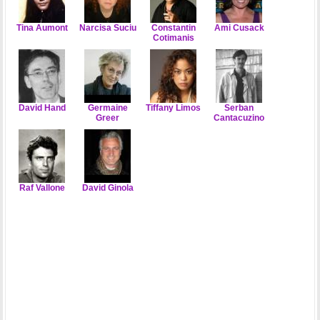
Tina Aumont
Narcisa Suciu
Constantin
Ami Cusack
Cotimanis
David Hand
Germaine
Tiffany Limos
Serban
Greer
Cantacuzino
Raf Vallone
David Ginola