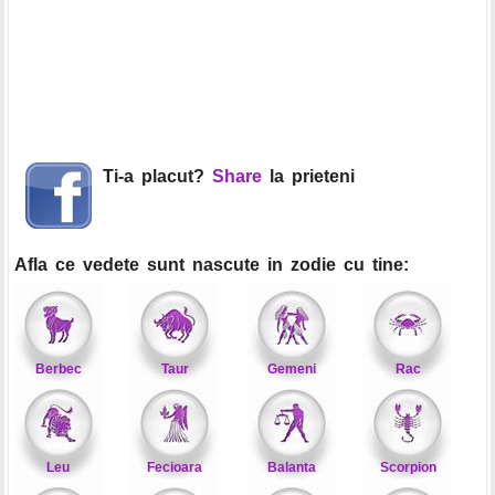
Ti-a placut?
Share
la prieteni
Afla ce vedete sunt nascute in zodie cu tine:
Berbec
Taur
Gemeni
Rac
Leu
Fecioara
Balanta
Scorpion