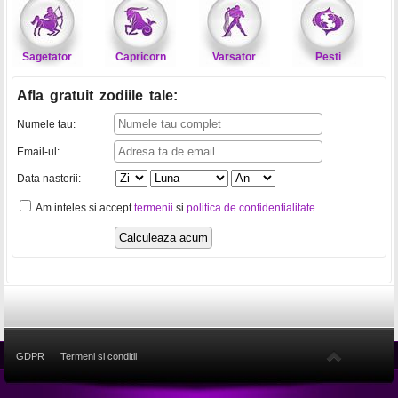
Sagetator
Capricorn
Varsator
Pesti
Afla gratuit zodiile tale
:
Numele tau:
Email-ul:
Data nasterii:
Am inteles si accept
termenii
si
politica de confidentialitate
.
GDPR
Termeni si conditii