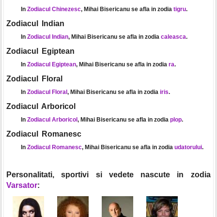
In
Zodiacul Chinezesc
, Mihai Bisericanu se afla in zodia
tigru
.
Zodiacul Indian
In
Zodiacul Indian
, Mihai Bisericanu se afla in zodia
caleasca
.
Zodiacul Egiptean
In
Zodiacul Egiptean
, Mihai Bisericanu se afla in zodia
ra
.
Zodiacul Floral
In
Zodiacul Floral
, Mihai Bisericanu se afla in zodia
iris
.
Zodiacul Arboricol
In
Zodiacul Arboricol
, Mihai Bisericanu se afla in zodia
plop
.
Zodiacul Romanesc
In
Zodiacul Romanesc
, Mihai Bisericanu se afla in zodia
udatorului
.
Personalitati, sportivi si vedete nascute in zodia
Varsator
: