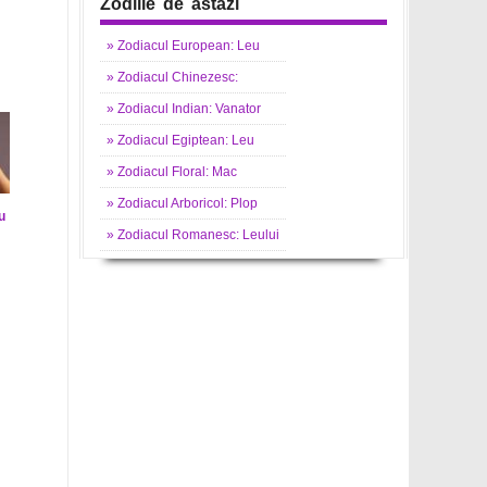
Zodiile de astazi
»
Zodiacul
European: Leu
»
Zodiacul
Chinezesc:
»
Zodiacul
Indian: Vanator
»
Zodiacul
Egiptean: Leu
»
Zodiacul
Floral: Mac
»
Zodiacul
Arboricol: Plop
u
»
Zodiacul
Romanesc: Leului