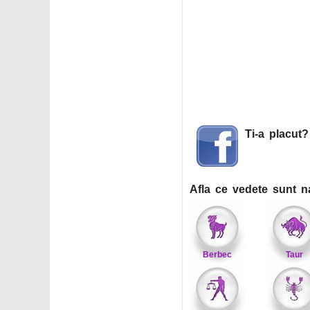
Ti-a placut
Afla ce vedete sunt n
Berbec
Taur