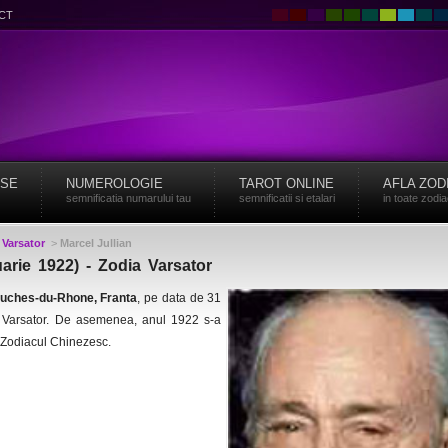
CT
ISE
NUMEROLOGIE
TAROT ONLINE
AFLA ZOD
semnificatia numarului tau
semnificatii si etalari
in toate zodi
>
Varsator
>
Marcel Jullian
uarie 1922) - Zodia Varsator
uches-du-Rhone, Franta
, pe data de 31
a Varsator. De asemenea, anul 1922 s-a
n Zodiacul Chinezesc.