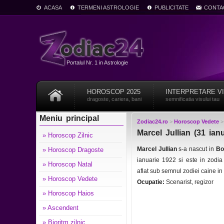
ACASA
TERMENI ASTROLOGIE
PUBLICITATE
CONTA
Portalul Nr. 1 in Astrologie
HOROSCOP 2025
INTERPRETARE V
dragoste, cariera, bani
semnificatia visului tau
Meniu principal
Zodiac24.ro
>
Horoscop Vedete
Marcel Jullian (31 ian
» Horoscop Zilnic
Marcel Jullian
s-a nascut in
Bo
» Horoscop Dragoste
ianuarie 1922 si este in zodi
» Horoscop Natal
aflat sub semnul zodiei caine i
» Horoscop Vedete
Ocupatie:
Scenarist, regizor
» Horoscop Haios
» Ascendent
» Bioritm zilnic