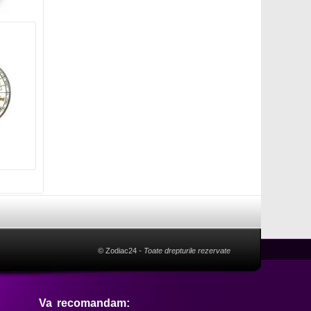
© Zodiac24
- Toate drepturile rezervate
Va recomandam: