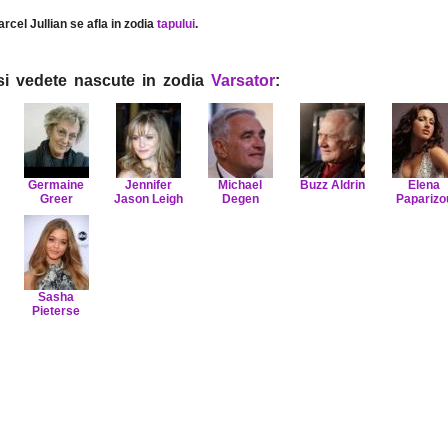
arcel Jullian se afla in zodia
tapului
.
i si vedete nascute in zodia
Varsator
:
Germaine
Jennifer
Michael
Buzz Aldrin
Elena
Greer
Jason Leigh
Degen
Paparizo
Sasha
Pieterse