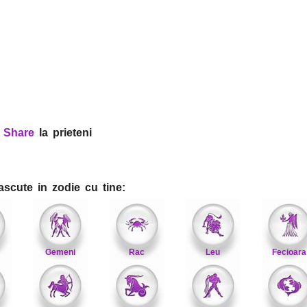
?
Share
la prieteni
ascute in zodie cu tine:
Gemeni
Rac
Leu
Fecioara