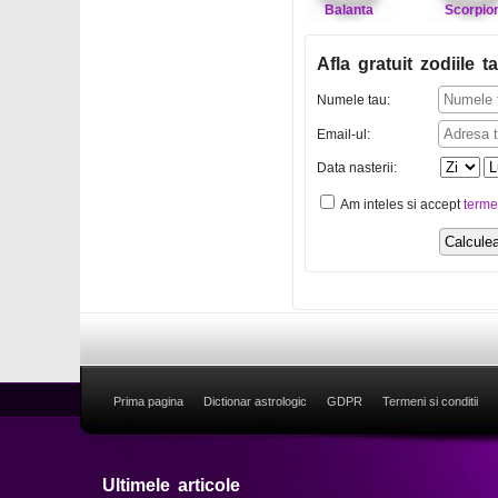
Balanta
Scorpio
Afla gratuit zodiile ta
Numele tau:
Email-ul:
Data nasterii:
Am inteles si accept
terme
Prima pagina
Dictionar astrologic
GDPR
Termeni si conditii
Ultimele articole