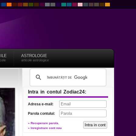
IILE
ASTROLOGIE
acele
articole astrologice
Intra in contul Zodiac24:
Adresa e-mail:
Parola contului:
» Recuperare parola.
» Inregistrare cont nou