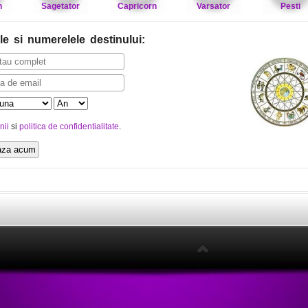
n
Sagetator
Capricorn
Varsator
Pesti
le
si numerelele destinului
:
nii
si
politica de confidentialitate
.