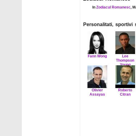
In
Zodiacul Romanesc
, M
Personalitati, sportiv
Fann Wong
Lee
Thompson
Young
Olivier
Roberto
Assayas
Citran