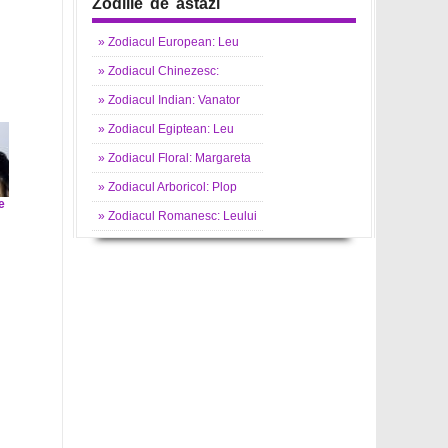
Zodiile de astazi
»
Zodiacul
European: Leu
»
Zodiacul
Chinezesc:
»
Zodiacul
Indian: Vanator
»
Zodiacul
Egiptean: Leu
»
Zodiacul
Floral: Margareta
»
Zodiacul
Arboricol: Plop
e
»
Zodiacul
Romanesc: Leului