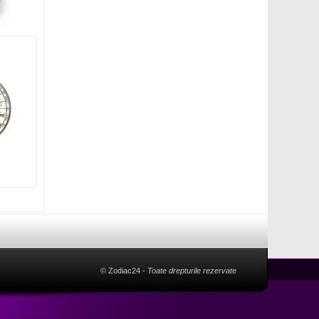
© Zodiac24
- Toate drepturile rezervate