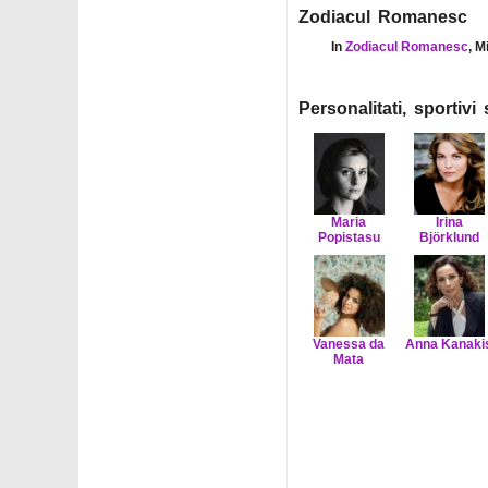
Zodiacul Romanesc
In
Zodiacul Romanesc
, M
Personalitati, sportiv
Maria
Irina
Popistasu
Björklund
Vanessa da
Anna Kanaki
Mata