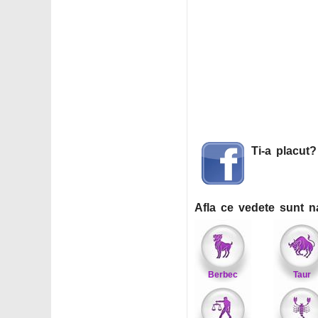
Ti-a placut
Afla ce vedete sunt n
Berbec
Taur