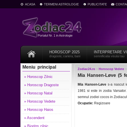
ACASA
TERMENI ASTROLOGIE
PUBLICITATE
CONTA
Portalul Nr. 1 in Astrologie
HOROSCOP 2025
INTERPRETARE V
dragoste, cariera, bani
semnificatia visului tau
Meniu principal
Zodiac24.ro
>
Horoscop Vedete
Mia Hansen-Løve (5 fe
» Horoscop Zilnic
Mia Hansen-Løve
s-a nascut 
» Horoscop Dragoste
1981 si este in zodia Varsato
» Horoscop Natal
semnul zodiei cocos in Zodiacu
» Horoscop Vedete
Ocupatie:
Regizoare
» Horoscop Haios
» Ascendent
» Bioritm zilnic