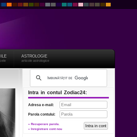
IILE
ASTROLOGIE
acele
articole astrologice
Intra in contul Zodiac24:
Adresa e-mail:
Parola contului:
» Recuperare parola.
» Inregistrare cont nou