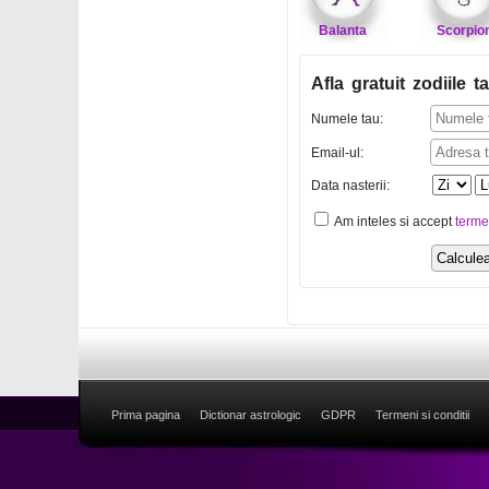
Balanta
Scorpio
Afla gratuit zodiile ta
Numele tau:
Email-ul:
Data nasterii:
Am inteles si accept
terme
Prima pagina
Dictionar astrologic
GDPR
Termeni si conditii