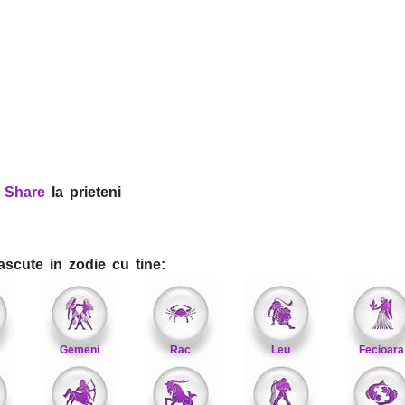
?
Share
la prieteni
ascute in zodie cu tine:
Gemeni
Rac
Leu
Fecioara