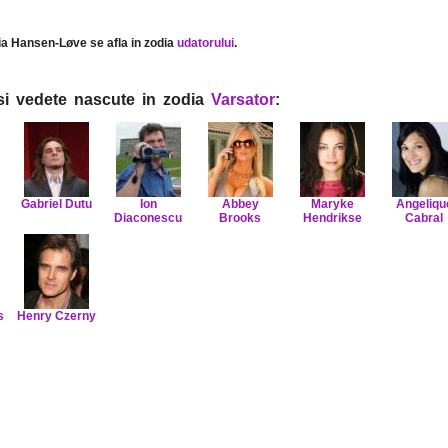
ia Hansen-Løve se afla in zodia
udatorului
.
i si vedete nascute in zodia
Varsator
:
Gabriel Dutu
Ion
Abbey
Maryke
Angeliqu
Diaconescu
Brooks
Hendrikse
Cabral
s
Henry Czerny