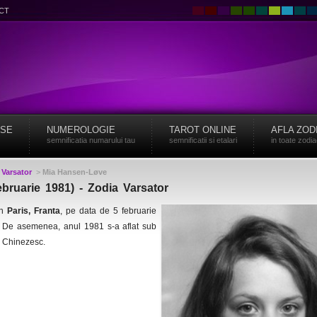
CT
ISE
NUMEROLOGIE
TAROT ONLINE
AFLA ZOD
semnificatia numarului tau
semnificatii si etalari
in toate zodi
>
Varsator
>
Mia Hansen-Løve
bruarie 1981) - Zodia Varsator
in
Paris, Franta
, pe data de 5 februarie
r. De asemenea, anul 1981 s-a aflat sub
l Chinezesc.