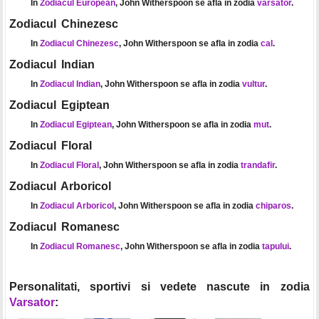
In
Zodiacul European
, John Witherspoon se afla in zodia
varsator
.
Zodiacul Chinezesc
In
Zodiacul Chinezesc
, John Witherspoon se afla in zodia
cal
.
Zodiacul Indian
In
Zodiacul Indian
, John Witherspoon se afla in zodia
vultur
.
Zodiacul Egiptean
In
Zodiacul Egiptean
, John Witherspoon se afla in zodia
mut
.
Zodiacul Floral
In
Zodiacul Floral
, John Witherspoon se afla in zodia
trandafir
.
Zodiacul Arboricol
In
Zodiacul Arboricol
, John Witherspoon se afla in zodia
chiparos
.
Zodiacul Romanesc
In
Zodiacul Romanesc
, John Witherspoon se afla in zodia
tapului
.
Personalitati, sportivi si vedete nascute in zodia
Varsator
: