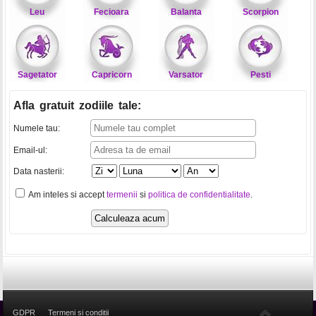
Leu
Fecioara
Balanta
Scorpion
Sagetator
Capricorn
Varsator
Pesti
Afla gratuit zodiile tale
:
Numele tau:
Email-ul:
Data nasterii:
Am inteles si accept
termenii
si
politica de confidentialitate
.
GDPR
Termeni si conditii