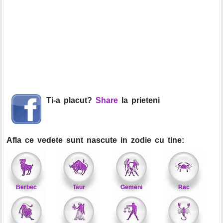
Ti-a placut?
Share
la prieteni
Afla ce vedete sunt nascute in zodie cu tine:
Berbec
Taur
Gemeni
Rac