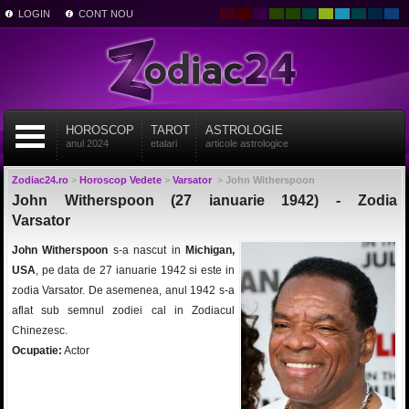
LOGIN
CONT NOU
HOROSCOP
TAROT
ASTROLOGIE
anul 2024
etalari
articole astrologice
Zodiac24.ro
>
Horoscop Vedete
>
Varsator
>
John Witherspoon
John Witherspoon (27 ianuarie 1942) - Zodia
Varsator
John Witherspoon
s-a nascut in
Michigan,
USA
, pe data de 27 ianuarie 1942 si este in
zodia Varsator. De asemenea, anul 1942 s-a
aflat sub semnul zodiei cal in Zodiacul
Chinezesc.
Ocupatie:
Actor