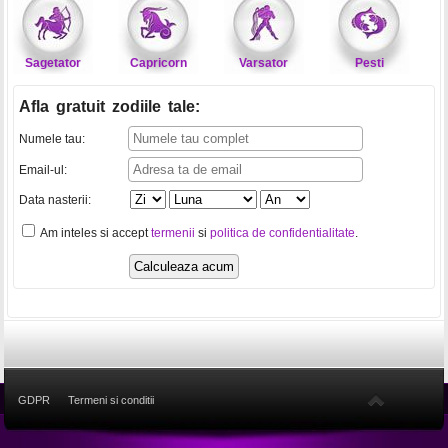
Sagetator
Capricorn
Varsator
Pesti
Afla gratuit zodiile tale
:
Numele tau:
Email-ul:
Data nasterii:
Am inteles si accept
termenii
si
politica de confidentialitate
.
GDPR
Termeni si conditii