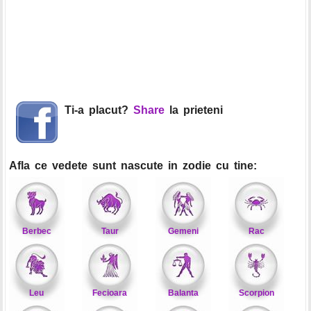
Ti-a placut?
Share
la prieteni
Afla ce vedete sunt nascute in zodie cu tine:
Berbec
Taur
Gemeni
Rac
Leu
Fecioara
Balanta
Scorpion