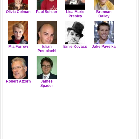
Olivia Colman
Paul Scheer
Lisa Marie
Brennan
Presley
Bailey
Mia Farrow
Iulian
Ernie Kovacs
Jake Pavelka
Postolachi
Robert Atzorn
James
Spader