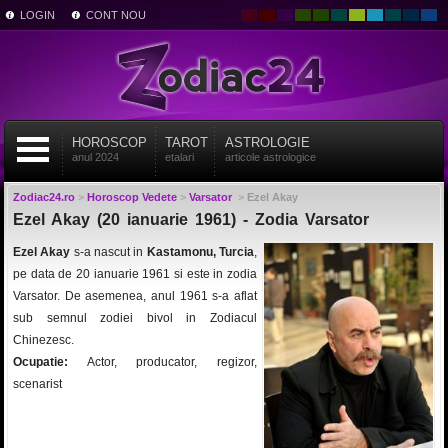
LOGIN
CONT NOU
HOROSCOP
TAROT
ASTROLOGIE
anul 2024
etalari
articole astrologice
Zodiac24.ro
>
Horoscop Vedete
>
Varsator
>
Ezel Akay
Ezel Akay (20 ianuarie 1961) - Zodia Varsator
Ezel Akay
s-a nascut in
Kastamonu, Turcia
,
pe data de 20 ianuarie 1961 si este in zodia
Varsator. De asemenea, anul 1961 s-a aflat
sub semnul zodiei bivol in Zodiacul
Chinezesc.
Ocupatie:
Actor, producator, regizor,
scenarist