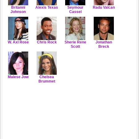
Britanni
Alexis Texas
Seymour
Radu Valcan
Johnson
Cassel
W. Axl Rose
Chris Rock
Sherie Rene
Jonathan
Scott
Breck
Malese Jow
Chelsea
Brummet