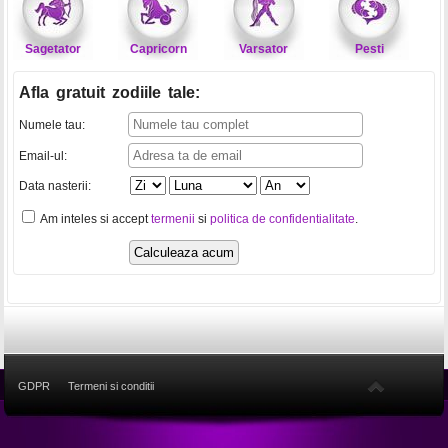
Sagetator
Capricorn
Varsator
Pesti
Afla gratuit zodiile tale
:
Numele tau:
Email-ul:
Data nasterii:
Am inteles si accept
termenii
si
politica de confidentialitate
.
GDPR
Termeni si conditii