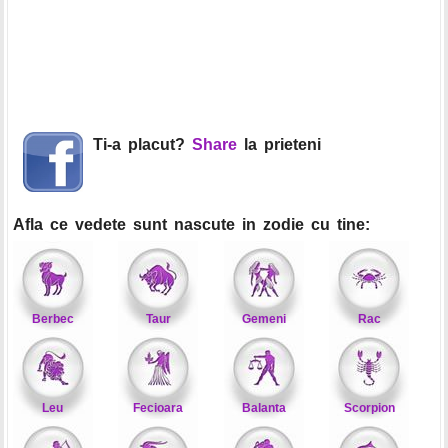
Ti-a placut?
Share
la prieteni
Afla ce vedete sunt nascute in zodie cu tine:
Berbec
Taur
Gemeni
Rac
Leu
Fecioara
Balanta
Scorpion