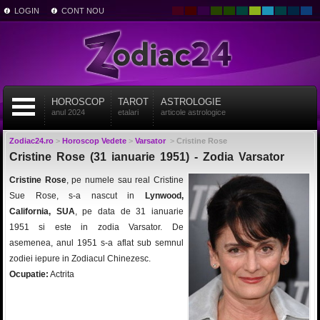
LOGIN
CONT NOU
HOROSCOP
TAROT
ASTROLOGIE
anul 2024
etalari
articole astrologice
Zodiac24.ro
>
Horoscop Vedete
>
Varsator
>
Cristine Rose
Cristine Rose (31 ianuarie 1951) - Zodia Varsator
Cristine Rose
, pe numele sau real Cristine
Sue Rose, s-a nascut in
Lynwood,
California, SUA
, pe data de 31 ianuarie
1951 si este in zodia Varsator. De
asemenea, anul 1951 s-a aflat sub semnul
zodiei iepure in Zodiacul Chinezesc.
Ocupatie:
Actrita