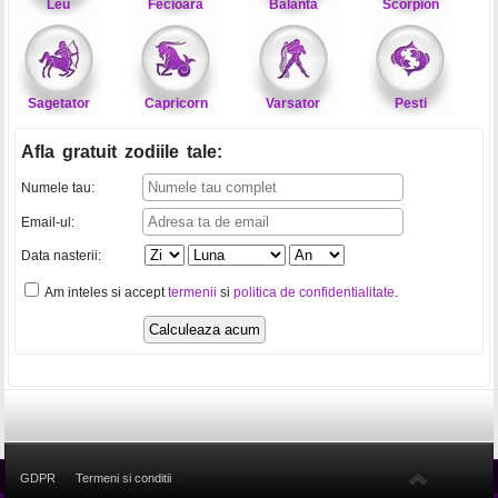
Leu
Fecioara
Balanta
Scorpion
Sagetator
Capricorn
Varsator
Pesti
Afla gratuit zodiile tale
:
Numele tau:
Email-ul:
Data nasterii:
Am inteles si accept
termenii
si
politica de confidentialitate
.
GDPR
Termeni si conditii