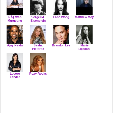
RÄƒzvan
Sergei M.
Fann Wong
Matthew Moy
Murgeanu
Eisenstein
Ajay Naidu
Sasha
Brandon Lee
Marie
Pieterse
Liljedahl
Lucero
Roxy Rocks
Lander