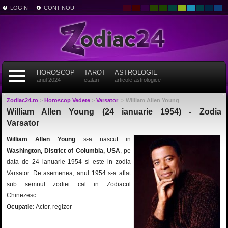
LOGIN
CONT NOU
HOROSCOP
TAROT
ASTROLOGIE
anul 2024
etalari
articole astrologice
Zodiac24.ro
>
Horoscop Vedete
>
Varsator
>
William Allen Young
William Allen Young (24 ianuarie 1954) - Zodia
Varsator
William Allen Young
s-a nascut in
Washington, District of Columbia, USA
, pe
data de 24 ianuarie 1954 si este in zodia
Varsator. De asemenea, anul 1954 s-a aflat
sub semnul zodiei cal in Zodiacul
Chinezesc.
Ocupatie:
Actor, regizor