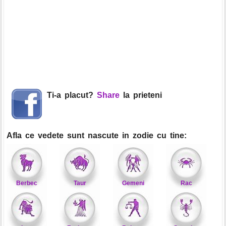
Ti-a placut?
Share
la prieteni
Afla ce vedete sunt nascute in zodie cu tine:
Berbec
Taur
Gemeni
Rac