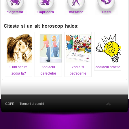
Sagetator
Capricorn
Varsator
Pesti
Citeste si un alt horoscop haios:
Cum saruta
Zodiacul
Zodia si
Zodiacul practic
zodia ta?
defectelor
petrecerile
GDPR
Termeni si conditii