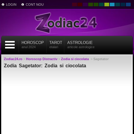
LOGIN
CONT NOU
HOROSCOP
TAROT
ASTROLOGIE
anul 2024
etalari
articole astrologice
Zodiac24.ro
>
Horoscop Distractiv
>
Zodia si ciocolata
>
Sagetator
Zodia Sagetator: Zodia si ciocolata