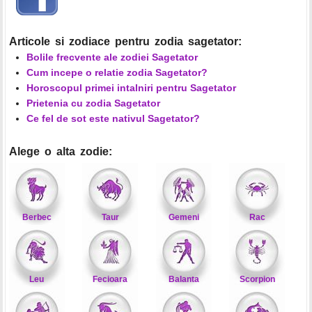
Articole si zodiace pentru zodia sagetator:
Bolile frecvente ale zodiei Sagetator
Cum incepe o relatie zodia Sagetator?
Horoscopul primei intalniri pentru Sagetator
Prietenia cu zodia Sagetator
Ce fel de sot este nativul Sagetator?
Alege o alta zodie:
Berbec
Taur
Gemeni
Rac
Leu
Fecioara
Balanta
Scorpion