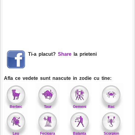
Ti-a placut?
Share
la prieteni
Afla ce vedete sunt nascute in zodie cu tine:
Berbec
Taur
Gemeni
Rac
Leu
Fecioara
Balanta
Scorpion