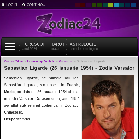
LOGIN
CONT NOU
HOROSCOP
TAROT
ASTROLOGIE
anul 2024
etalari
articole astrologice
Zodiac24.ro
>
Horoscop Vedete
>
Varsator
>
Sebastian Ligarde
Sebastian Ligarde (26 ianuarie 1954) - Zodia Varsator
Sebastian Ligarde
, pe numele sau real
Sebastián Ligarde, s-a nascut in
Puebla,
Mexic
, pe data de 26 ianuarie 1954 si este
in zodia Varsator. De asemenea, anul 1954
s-a aflat sub semnul zodiei cal in Zodiacul
Chinezesc.
Ocupatie:
Actor