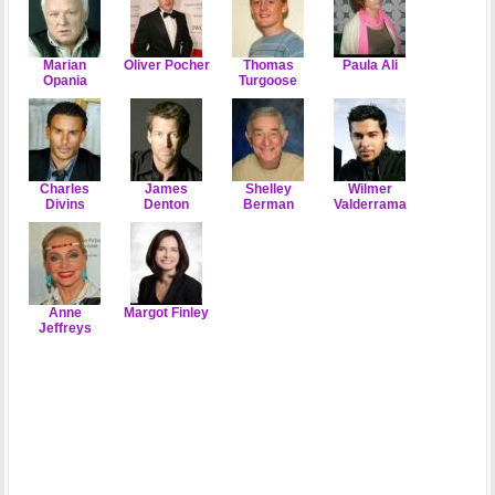
Marian
Oliver Pocher
Thomas
Paula Ali
Opania
Turgoose
Charles
James
Shelley
Wilmer
Divins
Denton
Berman
Valderrama
Anne
Margot Finley
Jeffreys