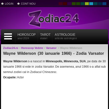
LOGIN
CONT NOU
HOROSCOP
TAROT
ASTROLOGIE
anul 2024
etalari
articole astrologice
Zodiac24.ro
>
Horoscop Vedete
>
Varsator
>
Wayne Wilderson
Wayne Wilderson (30 ianuarie 1966) - Zodia Varsator
Wayne Wilderson
s-a nascut in
Minneapolis, Minnesota, SUA
, pe data de 30
ianuarie 1966 si este in zodia Varsator. De asemenea, anul 1966 s-a aflat sub
semnul zodiei cal in Zodiacul Chinezesc.
Ocupatie:
Actor