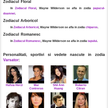
Zodiacul Floral
In
Zodiacul Floral
, Wayne Wilderson se afla in zodia
papucul-
doamnei
.
Zodiacul Arboricol
In
Zodiacul Arboricol
, Wayne Wilderson se afla in zodia
chiparos
.
Zodiacul Romanesc
In
Zodiacul Romanesc
, Wayne Wilderson se afla in zodia
tapului
.
Personalitati, sportivi si vedete nascute in zodia
Varsator
:
Hafsia Herzi
Mar
Shii Ann
Roberto
Contreras
Huang
Citran