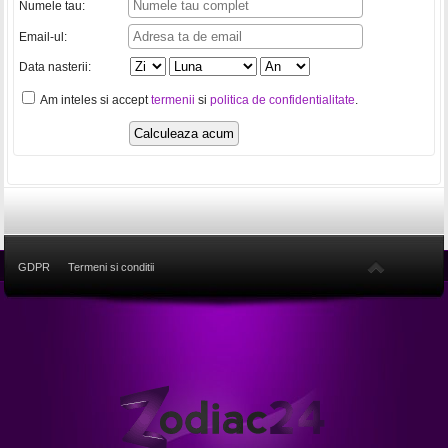
Numele tau:
Email-ul:
Data nasterii:
Am inteles si accept
termenii
si
politica de confidentialitate
.
GDPR
Termeni si conditii