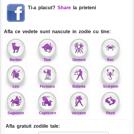
Ti-a placut?
Share
la prieteni
Afla ce vedete sunt nascute in zodie cu tine:
Berbec
Taur
Gemeni
Rac
Leu
Fecioara
Balanta
Scorpion
Sagetator
Capricorn
Varsator
Pesti
Afla gratuit zodiile tale
: