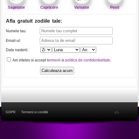
Sagetator
Capricorn
Varsator
Pesti
Afla gratuit zodiile tale
:
Numele tau:
Email-ul:
Data nasterii:
Am inteles si accept
termenii
si
politica de confidentialitate
.
GDPR
Termeni si conditii