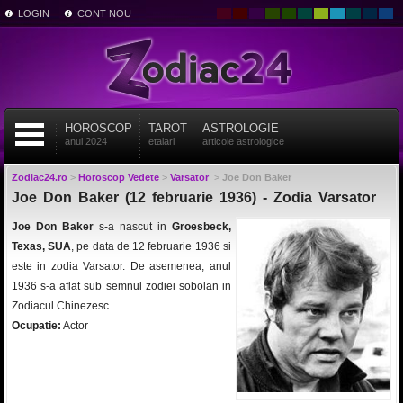
LOGIN
CONT NOU
HOROSCOP
TAROT
ASTROLOGIE
anul 2024
etalari
articole astrologice
Zodiac24.ro
>
Horoscop Vedete
>
Varsator
>
Joe Don Baker
Joe Don Baker (12 februarie 1936) - Zodia Varsator
Joe Don Baker
s-a nascut in
Groesbeck,
Texas, SUA
, pe data de 12 februarie 1936 si
este in zodia Varsator. De asemenea, anul
1936 s-a aflat sub semnul zodiei sobolan in
Zodiacul Chinezesc.
Ocupatie:
Actor