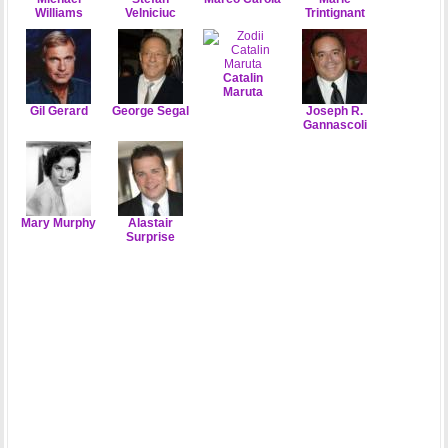
Williams
Velniciuc
Trintignant
Catalin
Maruta
Gil Gerard
George Segal
Joseph R.
Gannascoli
Mary Murphy
Alastair
Surprise