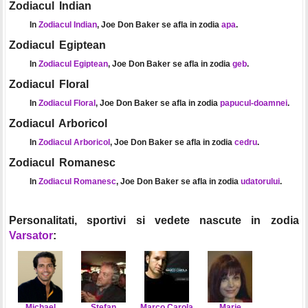
Zodiacul Indian
In
Zodiacul Indian
, Joe Don Baker se afla in zodia
apa
.
Zodiacul Egiptean
In
Zodiacul Egiptean
, Joe Don Baker se afla in zodia
geb
.
Zodiacul Floral
In
Zodiacul Floral
, Joe Don Baker se afla in zodia
papucul-doamnei
.
Zodiacul Arboricol
In
Zodiacul Arboricol
, Joe Don Baker se afla in zodia
cedru
.
Zodiacul Romanesc
In
Zodiacul Romanesc
, Joe Don Baker se afla in zodia
udatorului
.
Personalitati, sportivi si vedete nascute in zodia
Varsator
:
Michael
Stefan
Marco Carola
Marie