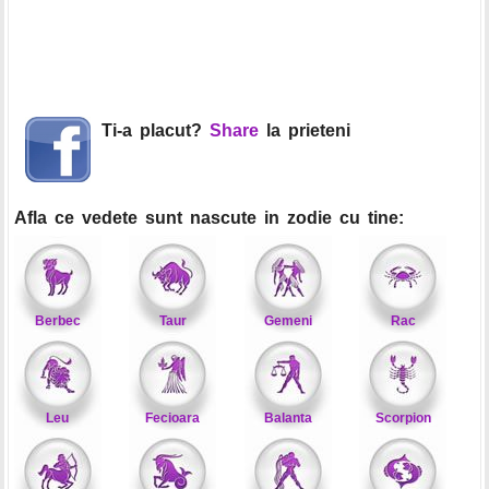
Ti-a placut?
Share
la prieteni
Afla ce vedete sunt nascute in zodie cu tine:
Berbec
Taur
Gemeni
Rac
Leu
Fecioara
Balanta
Scorpion