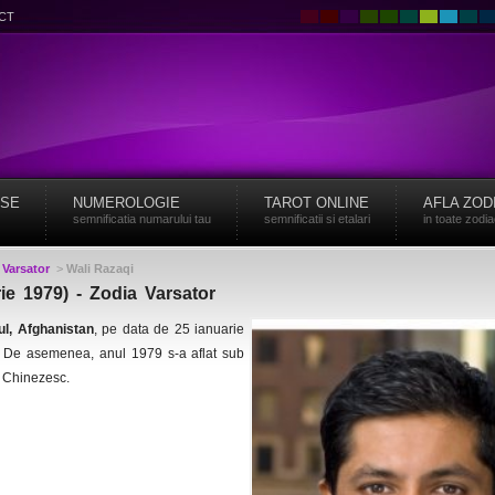
CT
ISE
NUMEROLOGIE
TAROT ONLINE
AFLA ZOD
semnificatia numarului tau
semnificatii si etalari
in toate zodi
>
Varsator
>
Wali Razaqi
ie 1979) - Zodia Varsator
l, Afghanistan
, pe data de 25 ianuarie
r. De asemenea, anul 1979 s-a aflat sub
l Chinezesc.