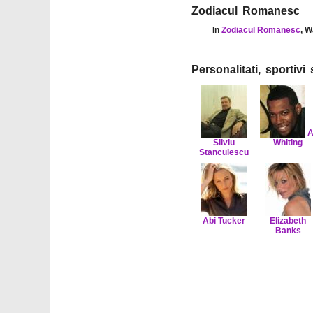
Zodiacul Romanesc
In
Zodiacul Romanesc
, W
Personalitati, sportiv
A
Silviu
Whiting
Stanculescu
Abi Tucker
Elizabeth
Banks