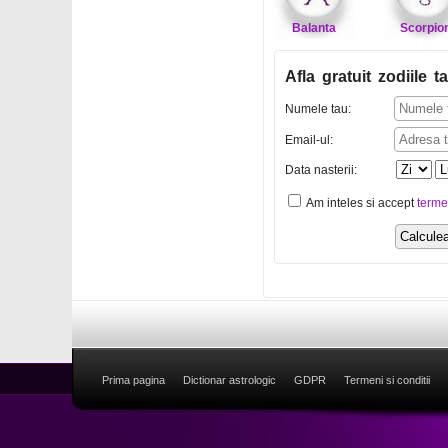
Balanta
Scorpio
Afla gratuit zodiile ta
Numele tau:
Email-ul:
Data nasterii:
Am inteles si accept
terme
Prima pagina
Dictionar astrologic
GDPR
Termeni si conditii