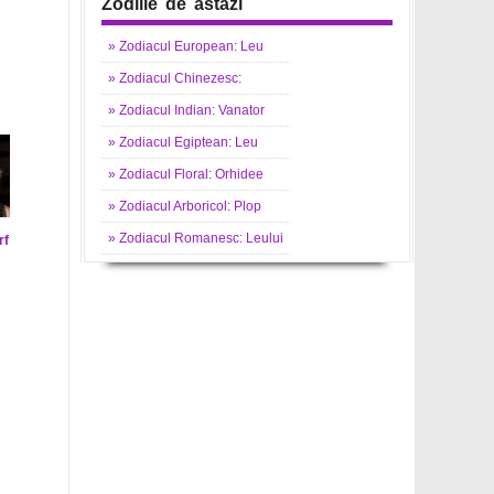
Zodiile de astazi
»
Zodiacul
European: Leu
»
Zodiacul
Chinezesc:
»
Zodiacul
Indian: Vanator
»
Zodiacul
Egiptean: Leu
»
Zodiacul
Floral: Orhidee
»
Zodiacul
Arboricol: Plop
»
Zodiacul
Romanesc: Leului
rf