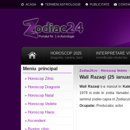
ACASA
TERMENI ASTROLOGIE
PUBLICITATE
CONTA
Portalul Nr. 1 in Astrologie
HOROSCOP 2025
INTERPRETARE V
dragoste, cariera, bani
semnificatia visului tau
Meniu principal
Zodiac24.ro
>
Horoscop Vedete
Wali Razaqi (25 ianuar
» Horoscop Zilnic
Wali Razaqi
s-a nascut in
Kabu
» Horoscop Dragoste
1979 si este in zodia Varsato
» Horoscop Natal
semnul zodiei capra in Zodiacu
» Horoscop Vedete
Ocupatie:
Producator, actor
» Horoscop Haios
» Ascendent
» Bioritm zilnic