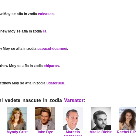
w Moy se afla in zodia
caleasca
.
thew Moy se afla in zodia
ra
.
w Moy se afla in zodia
papucul-doamnei
.
tthew Moy se afla in zodia
chiparos
.
atthew Moy se afla in zodia
udatorului
.
i si vedete nascute in zodia
Varsator
:
Myndy Crist
John Dye
Marcelo
Vitalie Bichir
Rachel DiPi