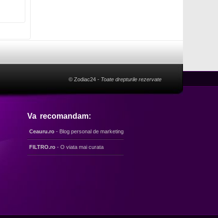
© Zodiac24
- Toate drepturile rezervate
Va recomandam:
Ceauru.ro
- Blog personal de marketing
FILTRO.ro
- O viata mai curata