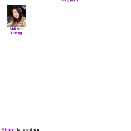
Mazzarello
Shii Ann
Huang
?
Share
la prieteni