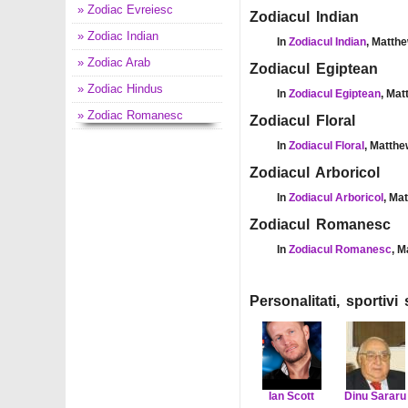
» Zodiac Evreiesc
Zodiacul Indian
» Zodiac Indian
In
Zodiacul Indian
, Matthe
» Zodiac Arab
Zodiacul Egiptean
» Zodiac Hindus
In
Zodiacul Egiptean
, Mat
» Zodiac Romanesc
Zodiacul Floral
In
Zodiacul Floral
, Matthe
Zodiacul Arboricol
In
Zodiacul Arboricol
, Ma
Zodiacul Romanesc
In
Zodiacul Romanesc
, M
Personalitati, sportiv
Ian Scott
Dinu Sararu