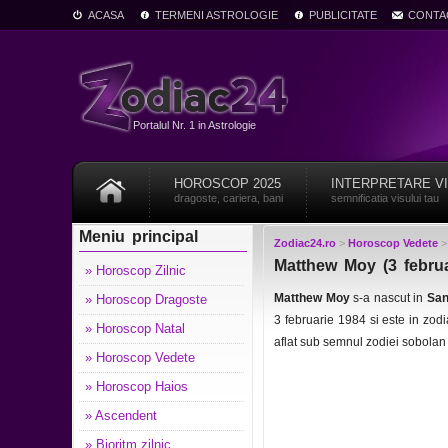
ACASA
TERMENI ASTROLOGIE
PUBLICITATE
CONTA
Portalul Nr. 1 in Astrologie
HOROSCOP 2025
INTERPRETARE V
dragoste, cariera, bani
semnificatia visului tau
Meniu principal
Zodiac24.ro
>
Horoscop Vedete
Matthew Moy (3 februa
» Horoscop Zilnic
Matthew Moy
s-a nascut in
San
» Horoscop Dragoste
3 februarie 1984 si este in zo
» Horoscop Natal
aflat sub semnul zodiei sobolan
» Horoscop Vedete
» Horoscop Haios
» Ascendent
» Bioritm zilnic