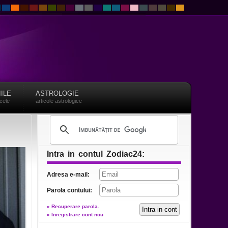
IILE
ASTROLOGIE
acele
articole astrologice
Intra in contul Zodiac24:
Adresa e-mail:
Parola contului:
» Recuperare parola.
» Inregistrare cont nou