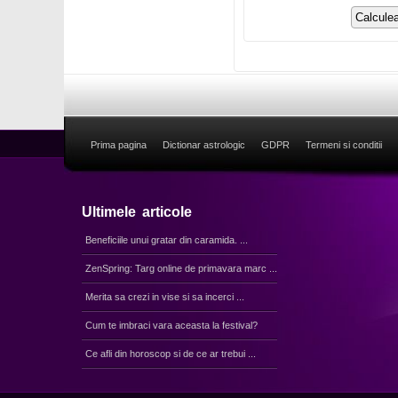
Prima pagina
Dictionar astrologic
GDPR
Termeni si conditii
Ultimele articole
Beneficiile unui gratar din caramida. ...
ZenSpring: Targ online de primavara marc ...
Merita sa crezi in vise si sa incerci ...
Cum te imbraci vara aceasta la festival?
Ce afli din horoscop si de ce ar trebui ...