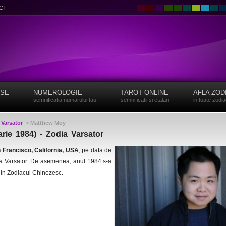
CT
ISE
NUMEROLOGIE
TAROT ONLINE
AFLA ZOD
semnificatia numarului tau
semnificatii si etalari
in toate zodi
>
Varsator
>
Matthew Moy
rie 1984) - Zodia Varsator
 Francisco, California, USA
, pe data de
dia Varsator. De asemenea, anul 1984 s-a
 in Zodiacul Chinezesc.