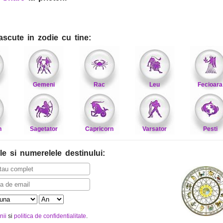
ascute in zodie cu tine:
Gemeni
Rac
Leu
Fecioara
n
Sagetator
Capricorn
Varsator
Pesti
le
si numerelele destinului
:
nii
si
politica de confidentialitate
.