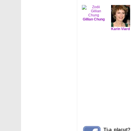
Gillian Chung
Karin Viard
Ti-a placut