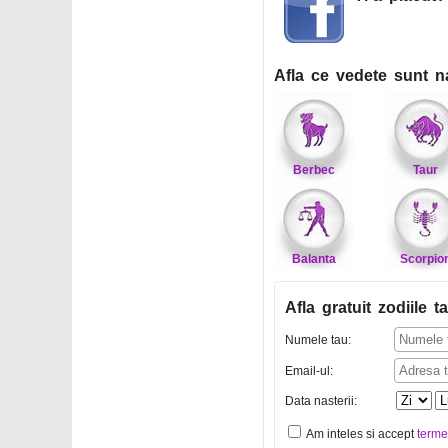
Afla ce vedete sunt n
Berbec
Taur
Balanta
Scorpio
Afla gratuit zodiile ta
Numele tau:
Email-ul:
Data nasterii:
Am inteles si accept
terme