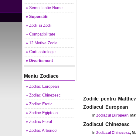
» Semnificatie Nume
» Superstitii
» Zodii si Zodii
» Compatibilitate
» 12 Motive Zodie
» Carti astrologie
» Divertisment
Meniu Zodiace
» Zodiac European
» Zodiac Chinezesc
Zodiile pentru Matthew
» Zodiac Erotic
Zodiacul European
» Zodiac Egiptean
In
Zodiacul European
, Ma
» Zodiac Floral
Zodiacul Chinezesc
» Zodiac Arboricol
In
Zodiacul Chinezesc
, M