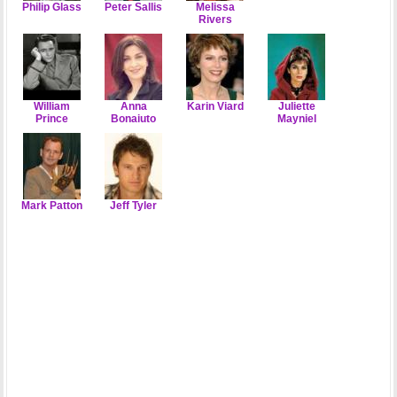
Philip Glass
Peter Sallis
Melissa
Rivers
William
Anna
Karin Viard
Juliette
Prince
Bonaiuto
Mayniel
Mark Patton
Jeff Tyler