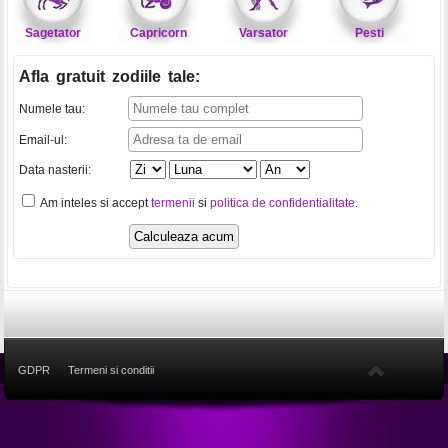
Sagetator
Capricorn
Varsator
Pesti
Afla gratuit zodiile tale
:
Numele tau:
Email-ul:
Data nasterii:
Am inteles si accept
termenii
si
politica de confidentialitate
.
GDPR
Termeni si conditii