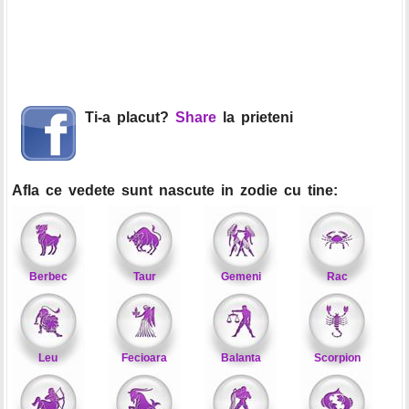
Ti-a placut?
Share
la prieteni
Afla ce vedete sunt nascute in zodie cu tine:
Berbec
Taur
Gemeni
Rac
Leu
Fecioara
Balanta
Scorpion