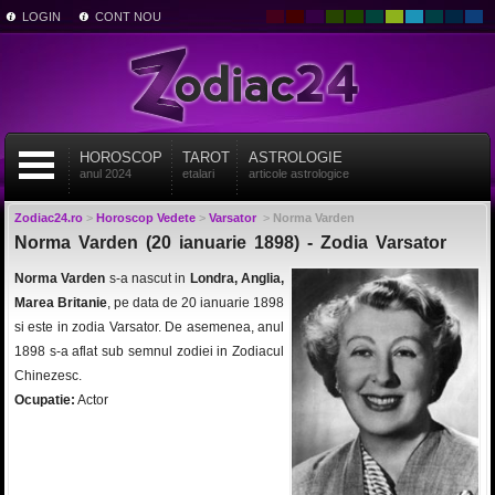
LOGIN
CONT NOU
HOROSCOP
TAROT
ASTROLOGIE
anul 2024
etalari
articole astrologice
Zodiac24.ro
>
Horoscop Vedete
>
Varsator
>
Norma Varden
Norma Varden (20 ianuarie 1898) - Zodia Varsator
Norma Varden
s-a nascut in
Londra, Anglia,
Marea Britanie
, pe data de 20 ianuarie 1898
si este in zodia Varsator. De asemenea, anul
1898 s-a aflat sub semnul zodiei in Zodiacul
Chinezesc.
Ocupatie:
Actor