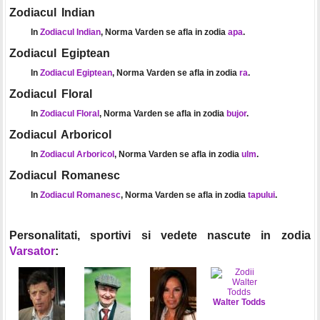
Zodiacul Indian
In
Zodiacul Indian
, Norma Varden se afla in zodia
apa
.
Zodiacul Egiptean
In
Zodiacul Egiptean
, Norma Varden se afla in zodia
ra
.
Zodiacul Floral
In
Zodiacul Floral
, Norma Varden se afla in zodia
bujor
.
Zodiacul Arboricol
In
Zodiacul Arboricol
, Norma Varden se afla in zodia
ulm
.
Zodiacul Romanesc
In
Zodiacul Romanesc
, Norma Varden se afla in zodia
tapului
.
Personalitati, sportivi si vedete nascute in zodia
Varsator
:
Walter Todds