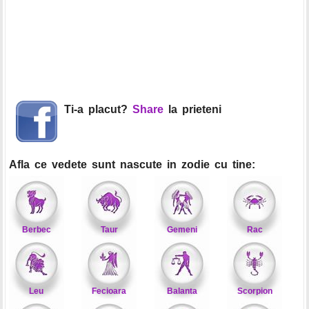
Ti-a placut?
Share
la prieteni
Afla ce vedete sunt nascute in zodie cu tine:
Berbec
Taur
Gemeni
Rac
Leu
Fecioara
Balanta
Scorpion