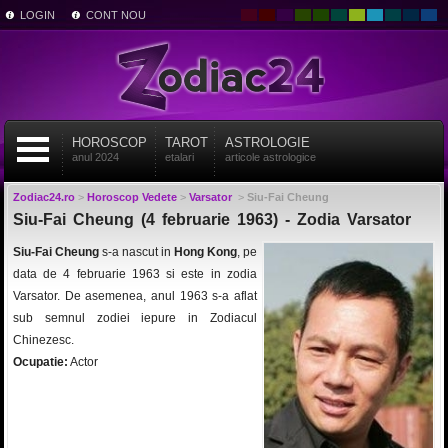
LOGIN
CONT NOU
HOROSCOP
TAROT
ASTROLOGIE
anul 2024
etalari
articole astrologice
Zodiac24.ro
>
Horoscop Vedete
>
Varsator
>
Siu-Fai Cheung
Siu-Fai Cheung (4 februarie 1963) - Zodia Varsator
Siu-Fai Cheung
s-a nascut in
Hong Kong
, pe
data de 4 februarie 1963 si este in zodia
Varsator. De asemenea, anul 1963 s-a aflat
sub semnul zodiei iepure in Zodiacul
Chinezesc.
Ocupatie:
Actor