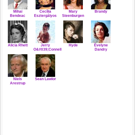
Mihai
Cecília
Mary
Brandy
Bendeac
Esztergályos
Steenburgen
Alicia Rhett
Jerry
Hyde
Évelyne
O&#039;Connell
Dandry
Niels
Sean Lawlor
Arestrup