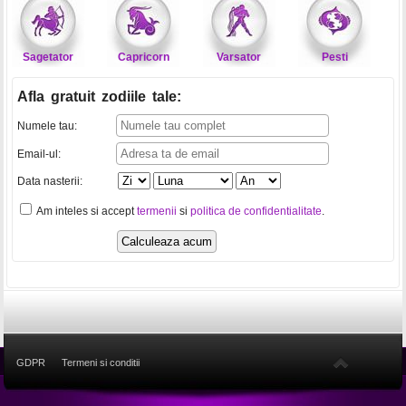
Sagetator
Capricorn
Varsator
Pesti
Afla gratuit zodiile tale
:
Numele tau:
Email-ul:
Data nasterii:
Am inteles si accept
termenii
si
politica de confidentialitate
.
GDPR
Termeni si conditii