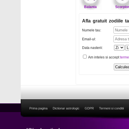
Balanta
Scorpio
Afla gratuit zodiile ta
Numele tau:
Email-ul:
Data nasterii:
Am inteles si accept
terme
Prima pagina
Dictionar astrologic
GDPR
Termeni si conditii