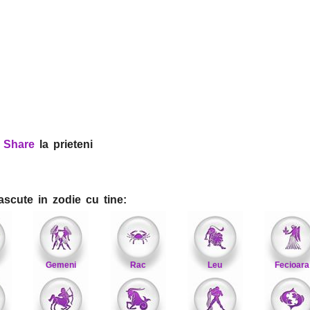
?
Share
la prieteni
ascute in zodie cu tine:
Gemeni
Rac
Leu
Fecioara