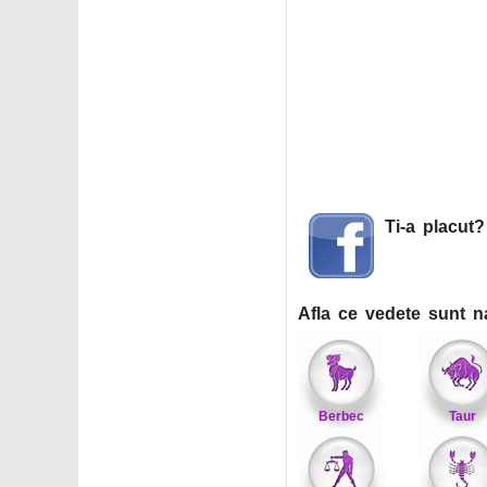
Ti-a placut
Afla ce vedete sunt n
Berbec
Taur