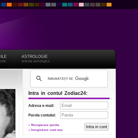
IILE
ASTROLOGIE
acele
articole astrologice
Intra in contul Zodiac24:
Adresa e-mail:
Parola contului:
» Recuperare parola.
» Inregistrare cont nou