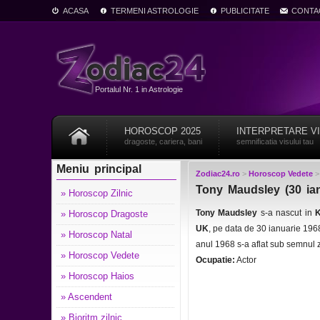
ACASA
TERMENI ASTROLOGIE
PUBLICITATE
CONTA
Portalul Nr. 1 in Astrologie
HOROSCOP 2025
INTERPRETARE V
dragoste, cariera, bani
semnificatia visului tau
Meniu principal
Zodiac24.ro
>
Horoscop Vedete
Tony Maudsley (30 ian
» Horoscop Zilnic
Tony Maudsley
s-a nascut in
K
» Horoscop Dragoste
UK
, pe data de 30 ianuarie 196
» Horoscop Natal
anul 1968 s-a aflat sub semnul 
» Horoscop Vedete
Ocupatie:
Actor
» Horoscop Haios
» Ascendent
» Bioritm zilnic