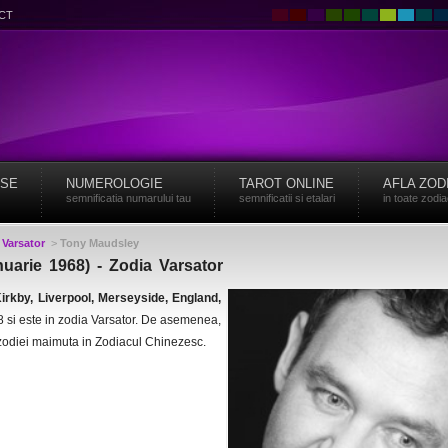
CT
ISE
NUMEROLOGIE
TAROT ONLINE
AFLA ZOD
semnificatia numarului tau
semnificatii si etalari
in toate zodi
>
Varsator
>
Tony Maudsley
uarie 1968) - Zodia Varsator
irkby, Liverpool, Merseyside, England,
8 si este in zodia Varsator. De asemenea,
zodiei maimuta in Zodiacul Chinezesc.