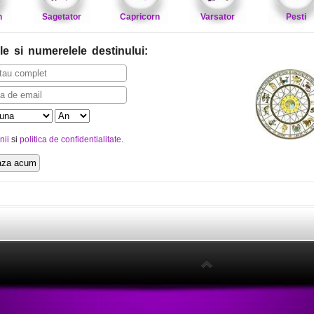
n
Sagetator
Capricorn
Varsator
Pesti
le
si numerelele destinului
:
nii
si
politica de confidentialitate
.