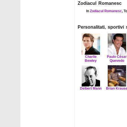
Zodiacul Romanesc
In
Zodiacul Romanesc
, T
Personalitati, sportiv
Charlie
Paulo César
Bewley
Quevedo
Delbert Mann
Brian Kraus