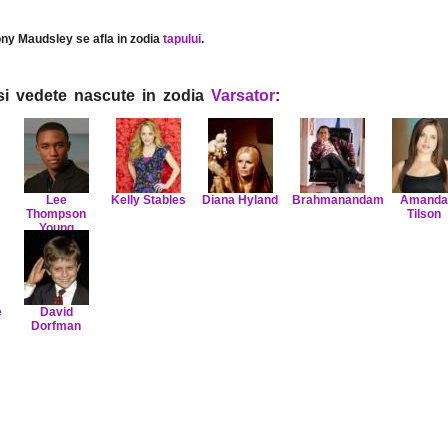
ony Maudsley se afla in zodia
tapului
.
i si vedete nascute in zodia
Varsator
:
Lee
Kelly Stables
Diana Hyland
Brahmanandam
Amanda
Thompson
Tilson
Young
e
David
Dorfman