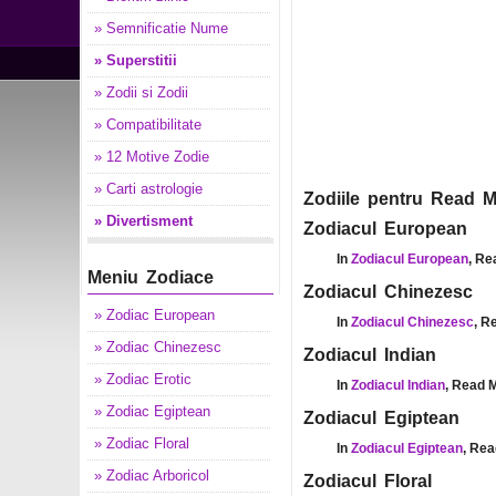
» Semnificatie Nume
» Superstitii
» Zodii si Zodii
» Compatibilitate
» 12 Motive Zodie
» Carti astrologie
Zodiile pentru Read M
» Divertisment
Zodiacul European
In
Zodiacul European
, Re
Meniu Zodiace
Zodiacul Chinezesc
» Zodiac European
In
Zodiacul Chinezesc
, R
» Zodiac Chinezesc
Zodiacul Indian
» Zodiac Erotic
In
Zodiacul Indian
, Read M
» Zodiac Egiptean
Zodiacul Egiptean
» Zodiac Floral
In
Zodiacul Egiptean
, Rea
» Zodiac Arboricol
Zodiacul Floral