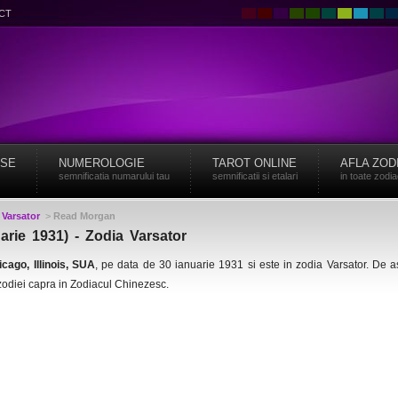
CT
ISE
NUMEROLOGIE
TAROT ONLINE
AFLA ZOD
semnificatia numarului tau
semnificatii si etalari
in toate zodi
>
Varsator
>
Read Morgan
rie 1931) - Zodia Varsator
icago, Illinois, SUA
, pe data de 30 ianuarie 1931 si este in zodia Varsator. De
zodiei capra in Zodiacul Chinezesc.