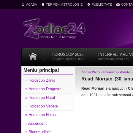
ACASA
TERMENI ASTROLOGIE
PUBLICITATE
CONTA
Portalul Nr. 1 in Astrologie
HOROSCOP 2025
INTERPRETARE V
dragoste, cariera, bani
semnificatia visului tau
Meniu principal
Zodiac24.ro
>
Horoscop Vedete
Read Morgan (30 ianua
» Horoscop Zilnic
Read Morgan
s-a nascut in
Ch
» Horoscop Dragoste
anul 1931 s-a aflat sub semnul 
» Horoscop Natal
» Horoscop Vedete
» Horoscop Haios
» Ascendent
» Bioritm zilnic