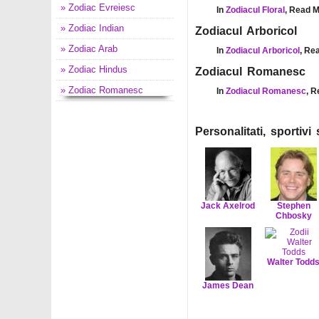
» Zodiac Evreiesc
In
Zodiacul Floral
, Read M
» Zodiac Indian
Zodiacul Arboricol
» Zodiac Arab
In
Zodiacul Arboricol
, Re
» Zodiac Hindus
Zodiacul Romanesc
» Zodiac Romanesc
In
Zodiacul Romanesc
, R
Personalitati, sportiv
Jack Axelrod
Stephen
Chbosky
Walter Todd
James Dean