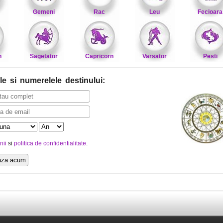
Gemeni
Rac
Leu
Fecioara
n
Sagetator
Capricorn
Varsator
Pesti
le
si numerelele destinului
:
nii
si
politica de confidentialitate
.