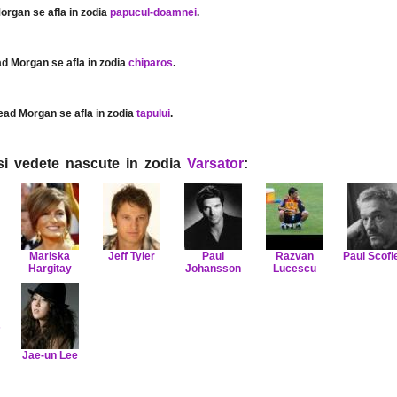
organ se afla in zodia
papucul-doamnei
.
ad Morgan se afla in zodia
chiparos
.
ead Morgan se afla in zodia
tapului
.
i si vedete nascute in zodia
Varsator
:
Mariska
Jeff Tyler
Paul
Razvan
Paul Scofi
Hargitay
Johansson
Lucescu
s
Jae-un Lee