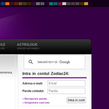
IILE
ASTROLOGIE
acele
articole astrologice
 asemenea,
Intra in contul Zodiac24:
Adresa e-mail:
Parola contului:
» Recuperare parola.
» Inregistrare cont nou