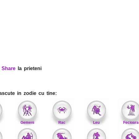
?
Share
la prieteni
ascute in zodie cu tine:
Gemeni
Rac
Leu
Fecioara