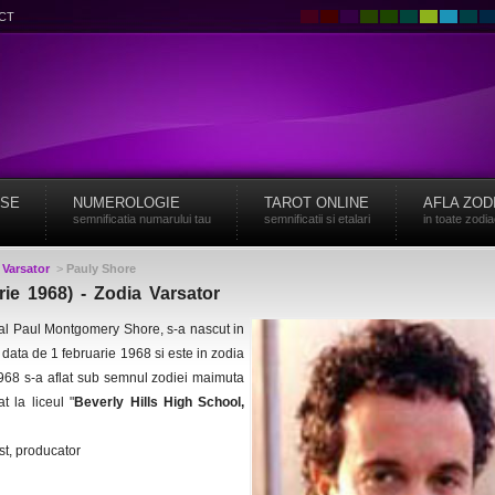
CT
ISE
NUMEROLOGIE
TAROT ONLINE
AFLA ZOD
semnificatia numarului tau
semnificatii si etalari
in toate zodi
>
Varsator
>
Pauly Shore
rie 1968) - Zodia Varsator
al Paul Montgomery Shore, s-a nascut in
 data de 1 februarie 1968 si este in zodia
968 s-a aflat sub semnul zodiei maimuta
t la liceul "
Beverly Hills High School,
ist, producator