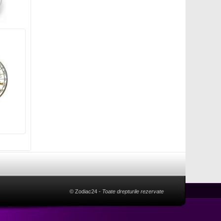
© Zodiac24
- Toate drepturile rezervate