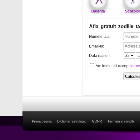
Balanta
Scorpio
Afla gratuit zodiile ta
Numele tau:
Email-ul:
Data nasterii:
Am inteles si accept
terme
Prima pagina
Dictionar astrologic
GDPR
Termeni si conditii