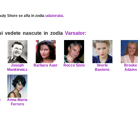
auly Shore se afla in zodia
udatorului
.
i si vedete nascute in zodia
Varsator
:
Joseph
Barbara Auer
Rocco Sisto
Veerle
Brooke
Mankiewicz
Baetens
Adams
t
Anna-Maria
Ferrero