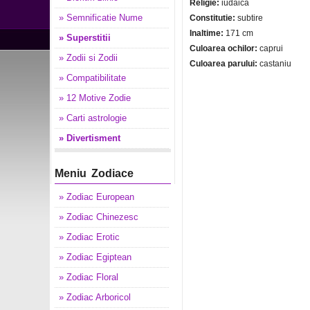
Religie:
iudaica
» Semnificatie Nume
Constitutie:
subtire
Inaltime:
171 cm
» Superstitii
Culoarea ochilor:
caprui
» Zodii si Zodii
Culoarea parului:
castaniu
» Compatibilitate
» 12 Motive Zodie
» Carti astrologie
» Divertisment
Meniu Zodiace
» Zodiac European
» Zodiac Chinezesc
» Zodiac Erotic
» Zodiac Egiptean
» Zodiac Floral
» Zodiac Arboricol