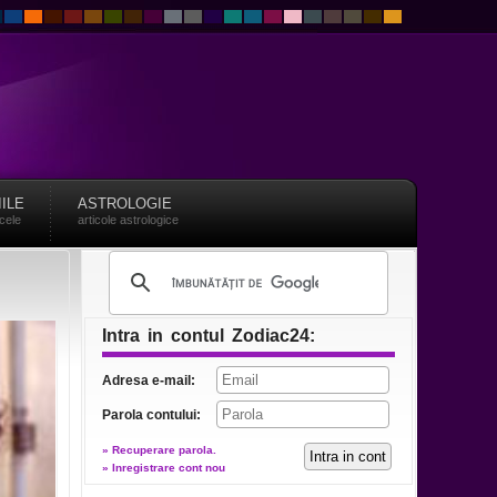
IILE
ASTROLOGIE
acele
articole astrologice
Intra in contul Zodiac24:
Adresa e-mail:
Parola contului:
» Recuperare parola.
» Inregistrare cont nou