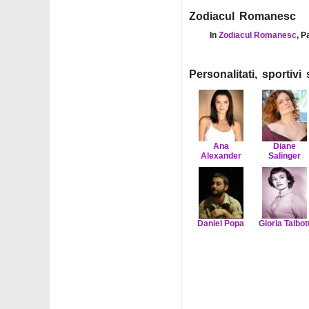
Zodiacul Romanesc
In
Zodiacul Romanesc
, P
Personalitati, sportiv
Ana
Diane
Alexander
Salinger
Daniel Popa
Gloria Talbot