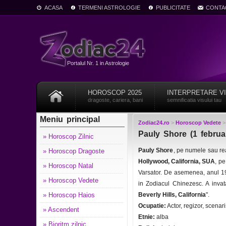
ACASA
TERMENI ASTROLOGIE
PUBLICITATE
CONTA
Portalul Nr. 1 in Astrologie
HOROSCOP 2025
INTERPRETARE V
dragoste, cariera, bani
semnificatia visului tau
Meniu principal
Zodiac24.ro
>
Horoscop Vedete
Pauly Shore (1 februa
» Horoscop Zilnic
Pauly Shore
, pe numele sau re
» Horoscop Dragoste
Hollywood, California, SUA
, pe
» Horoscop Natal
Varsator. De asemenea, anul 1
» Horoscop Vedete
in Zodiacul Chinezesc. A invata
» Horoscop Haios
Beverly Hills, California
".
Ocupatie:
Actor, regizor, scenar
» Ascendent
Etnie:
alba
» Bioritm zilnic