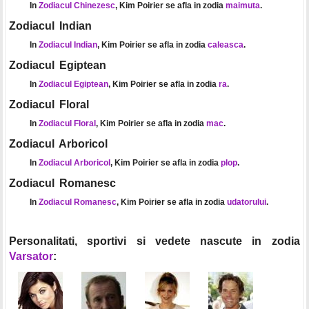
In
Zodiacul Chinezesc
, Kim Poirier se afla in zodia
maimuta
.
Zodiacul Indian
In
Zodiacul Indian
, Kim Poirier se afla in zodia
caleasca
.
Zodiacul Egiptean
In
Zodiacul Egiptean
, Kim Poirier se afla in zodia
ra
.
Zodiacul Floral
In
Zodiacul Floral
, Kim Poirier se afla in zodia
mac
.
Zodiacul Arboricol
In
Zodiacul Arboricol
, Kim Poirier se afla in zodia
plop
.
Zodiacul Romanesc
In
Zodiacul Romanesc
, Kim Poirier se afla in zodia
udatorului
.
Personalitati, sportivi si vedete nascute in zodia
Varsator
: