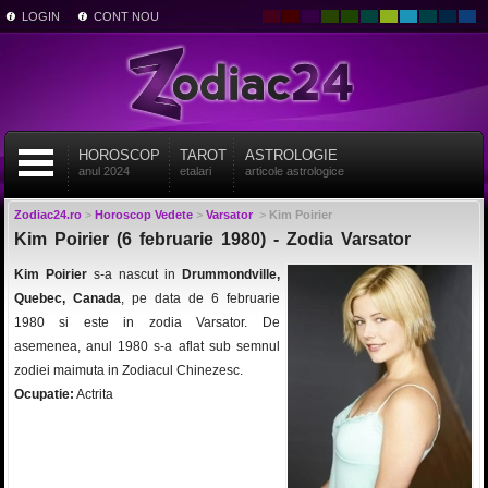
LOGIN
CONT NOU
HOROSCOP
TAROT
ASTROLOGIE
anul 2024
etalari
articole astrologice
Zodiac24.ro
>
Horoscop Vedete
>
Varsator
>
Kim Poirier
Kim Poirier (6 februarie 1980) - Zodia Varsator
Kim Poirier
s-a nascut in
Drummondville,
Quebec, Canada
, pe data de 6 februarie
1980 si este in zodia Varsator. De
asemenea, anul 1980 s-a aflat sub semnul
zodiei maimuta in Zodiacul Chinezesc.
Ocupatie:
Actrita