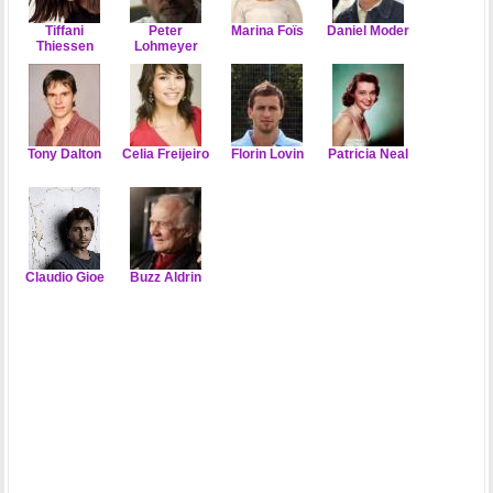
Tiffani
Peter
Marina Foïs
Daniel Moder
Thiessen
Lohmeyer
Tony Dalton
Celia Freijeiro
Florin Lovin
Patricia Neal
Claudio Gioe
Buzz Aldrin