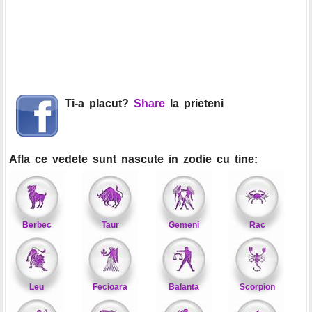
Ti-a placut?
Share
la prieteni
Afla ce vedete sunt nascute in zodie cu tine:
Berbec
Taur
Gemeni
Rac
Leu
Fecioara
Balanta
Scorpion