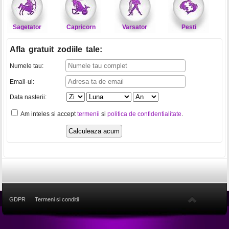
Sagetator
Capricorn
Varsator
Pesti
Afla gratuit zodiile tale
:
Numele tau:
Email-ul:
Data nasterii:
Am inteles si accept
termenii
si
politica de confidentialitate
.
GDPR
Termeni si conditii