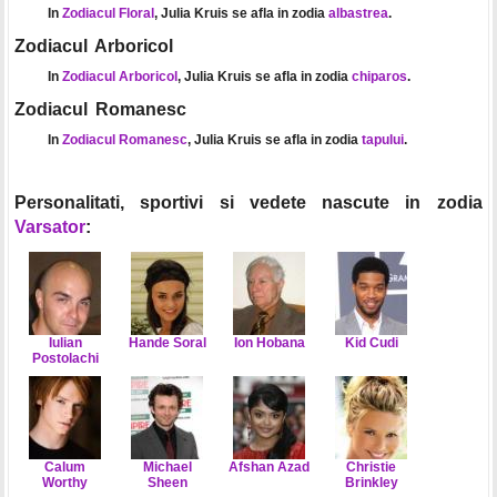
In
Zodiacul Floral
, Julia Kruis se afla in zodia
albastrea
.
Zodiacul Arboricol
In
Zodiacul Arboricol
, Julia Kruis se afla in zodia
chiparos
.
Zodiacul Romanesc
In
Zodiacul Romanesc
, Julia Kruis se afla in zodia
tapului
.
Personalitati, sportivi si vedete nascute in zodia
Varsator
:
Iulian
Hande Soral
Ion Hobana
Kid Cudi
Postolachi
Calum
Michael
Afshan Azad
Christie
Worthy
Sheen
Brinkley