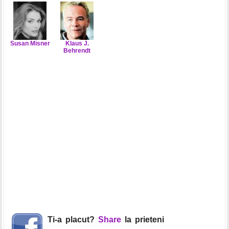
Susan Misner
Klaus J.
Behrendt
Ti-a placut?
Share
la prieteni