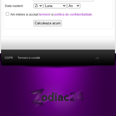
Data nasterii:
Am inteles si accept
termenii
si
politica de confidentialitate
.
GDPR
Termeni si conditii