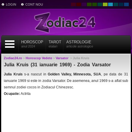
LOGIN
CONT NOU
HOROSCOP
TAROT
ASTROLOGIE
anul 2024
etalari
articole astrologice
Zodiac24.ro
>
Horoscop Vedete
>
Varsator
>
Julia Kruis
Julia Kruis (31 ianuarie 1969) - Zodia Varsator
Julia Kruis
s-a nascut in
Golden Valley, Minnesota, SUA
, pe data de 31
ianuarie 1969 si este in zodia Varsator. De asemenea, anul 1969 s-a aflat sub
semnul zodiei cocos in Zodiacul Chinezesc.
Ocupatie:
Actrita