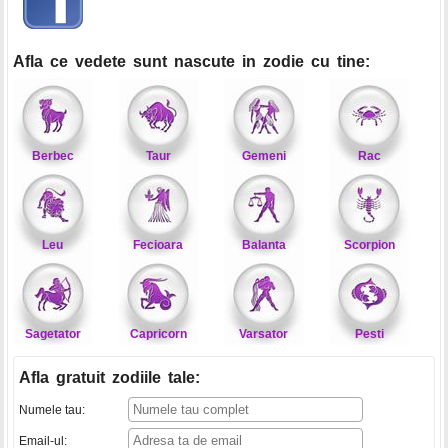
Afla ce vedete sunt nascute in zodie cu tine:
Berbec
Taur
Gemeni
Rac
Leu
Fecioara
Balanta
Scorpion
Sagetator
Capricorn
Varsator
Pesti
Afla gratuit zodiile tale
:
Numele tau:
Email-ul: