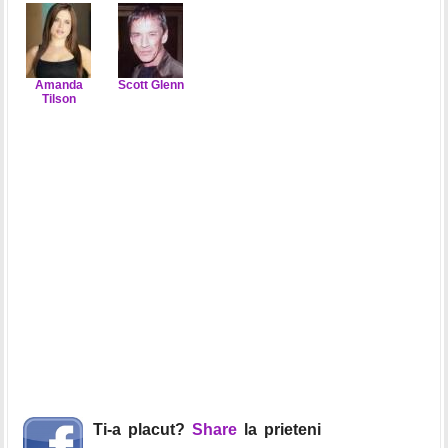
Amanda
Scott Glenn
Tilson
Ti-a placut?
Share
la prieteni