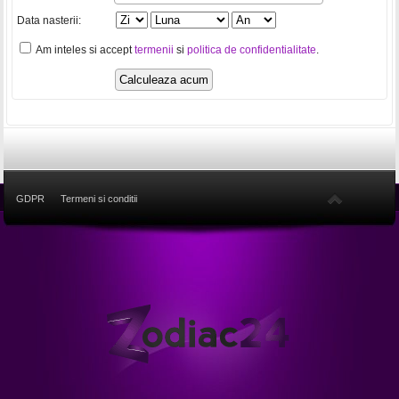
Data nasterii:
Am inteles si accept
termenii
si
politica de confidentialitate
.
GDPR
Termeni si conditii