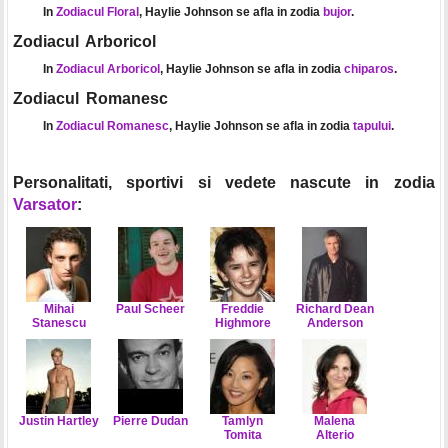
In
Zodiacul Floral
, Haylie Johnson se afla in zodia
bujor
.
Zodiacul Arboricol
In
Zodiacul Arboricol
, Haylie Johnson se afla in zodia
chiparos
.
Zodiacul Romanesc
In
Zodiacul Romanesc
, Haylie Johnson se afla in zodia
tapului
.
Personalitati, sportivi si vedete nascute in zodia
Varsator
:
Mihai
Paul Scheer
Freddie
Richard Dean
Stanescu
Highmore
Anderson
Justin Hartley
Pierre Dudan
Tamlyn
Malena
Tomita
Alterio