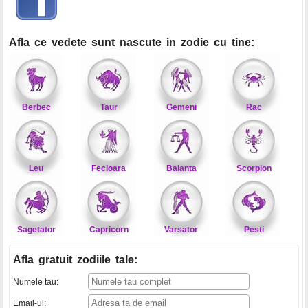
Afla ce vedete sunt nascute in zodie cu tine:
Berbec
Taur
Gemeni
Rac
Leu
Fecioara
Balanta
Scorpion
Sagetator
Capricorn
Varsator
Pesti
Afla gratuit zodiile tale
:
Numele tau:
Email-ul: