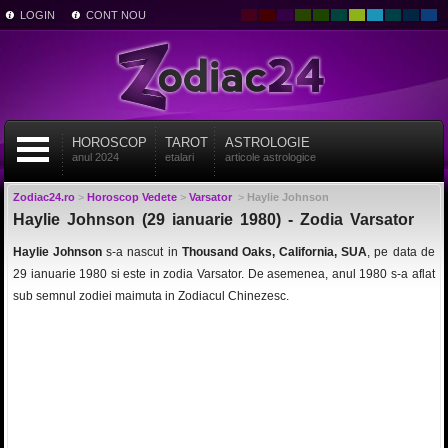
LOGIN
CONT NOU
HOROSCOP
TAROT
ASTROLOGIE
anul 2024
etalari
articole astrologice
Zodiac24.ro
>
Horoscop Vedete
>
Varsator
>
Haylie Johnson
Haylie Johnson (29 ianuarie 1980) - Zodia Varsator
Haylie Johnson
s-a nascut in
Thousand Oaks, California, SUA
, pe data de
29 ianuarie 1980 si este in zodia Varsator. De asemenea, anul 1980 s-a aflat
sub semnul zodiei maimuta in Zodiacul Chinezesc.