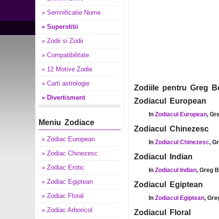
» Semnificatie Nume
» Superstitii
» Zodii si Zodii
» Compatibilitate
» 12 Motive Zodie
» Carti astrologie
Zodiile pentru Greg Be
» Divertisment
Zodiacul European
In
Zodiacul European
, Gr
Meniu Zodiace
Zodiacul Chinezesc
» Zodiac European
In
Zodiacul Chinezesc
, G
» Zodiac Chinezesc
Zodiacul Indian
» Zodiac Erotic
In
Zodiacul Indian
, Greg B
» Zodiac Egiptean
Zodiacul Egiptean
» Zodiac Floral
In
Zodiacul Egiptean
, Gre
» Zodiac Arboricol
Zodiacul Floral