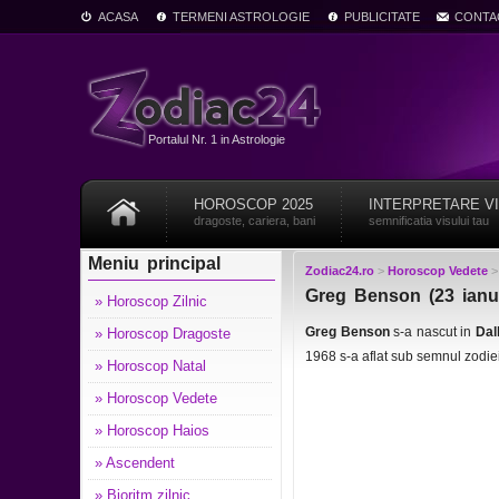
ACASA
TERMENI ASTROLOGIE
PUBLICITATE
CONTA
Portalul Nr. 1 in Astrologie
HOROSCOP 2025
INTERPRETARE V
dragoste, cariera, bani
semnificatia visului tau
Meniu principal
Zodiac24.ro
>
Horoscop Vedete
Greg Benson (23 ianua
» Horoscop Zilnic
Greg Benson
s-a nascut in
Dal
» Horoscop Dragoste
1968 s-a aflat sub semnul zodie
» Horoscop Natal
» Horoscop Vedete
» Horoscop Haios
» Ascendent
» Bioritm zilnic