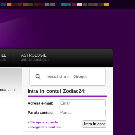
IILE
ASTROLOGIE
acele
articole astrologice
enea, anul
Intra in contul Zodiac24:
Adresa e-mail:
Parola contului:
» Recuperare parola.
» Inregistrare cont nou