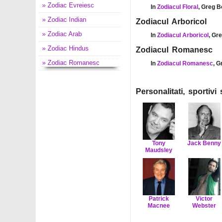
» Zodiac Evreiesc
In
Zodiacul Floral
, Greg B
» Zodiac Indian
Zodiacul Arboricol
» Zodiac Arab
In
Zodiacul Arboricol
, Gr
» Zodiac Hindus
Zodiacul Romanesc
» Zodiac Romanesc
In
Zodiacul Romanesc
, G
Personalitati, sportiv
Tony
Jack Benny
Maudsley
Patrick
Victor
Macnee
Webster