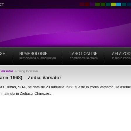
CT
ISE
NUMEROLOGIE
TAROT ONLINE
AFLA ZOD
semnificatia numarului tau
semnificatii si etalari
in toate zodi
>
Varsator
>
Greg Benson
rie 1968) - Zodia Varsator
las, Texas, SUA
, pe data de 23 ianuarie 1968 si este in zodia Varsator. De asem
i maimuta in Zodiacul Chinezesc.