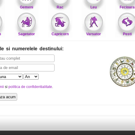
Gemeni
Rac
Leu
Fecioara
n
Sagetator
Capricorn
Varsator
Pesti
le
si numerelele destinului
:
nii
si
politica de confidentialitate
.