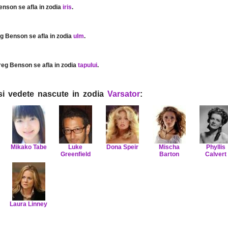
enson se afla in zodia
iris
.
eg Benson se afla in zodia
ulm
.
reg Benson se afla in zodia
tapului
.
i si vedete nascute in zodia
Varsator
:
Mikako Tabe
Luke
Dona Speir
Mischa
Phyllis
Greenfield
Barton
Calvert
Laura Linney