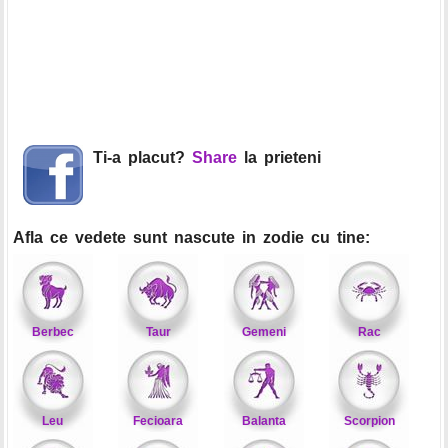
Ti-a placut?
Share
la prieteni
Afla ce vedete sunt nascute in zodie cu tine:
Berbec
Taur
Gemeni
Rac
Leu
Fecioara
Balanta
Scorpion