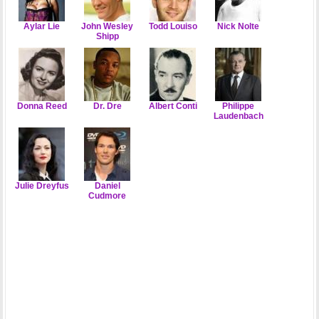
Aylar Lie
John Wesley
Todd Louiso
Nick Nolte
Shipp
Donna Reed
Dr. Dre
Albert Conti
Philippe
Laudenbach
Julie Dreyfus
Daniel
Cudmore