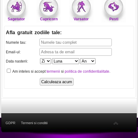
Sagetator
Capricorn
Varsator
Pesti
Afla gratuit zodiile tale
:
Numele tau:
Email-ul:
Data nasterii:
Am inteles si accept
termenii
si
politica de confidentialitate
.
GDPR
Termeni si conditii