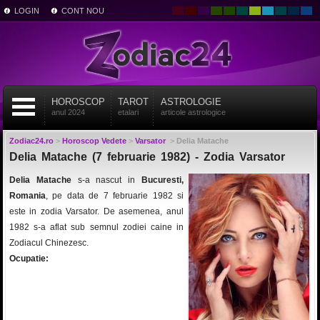
LOGIN
CONT NOU
HOROSCOP
TAROT
ASTROLOGIE
anul 2024
etalari
articole astrologice
Zodiac24.ro
>
Horoscop Vedete
>
Varsator
>
Delia Matache
Delia Matache (7 februarie 1982) - Zodia Varsator
Delia Matache
s-a nascut in
Bucuresti,
Romania
, pe data de 7 februarie 1982 si
este in zodia Varsator. De asemenea, anul
1982 s-a aflat sub semnul zodiei caine in
Zodiacul Chinezesc.
Ocupatie: