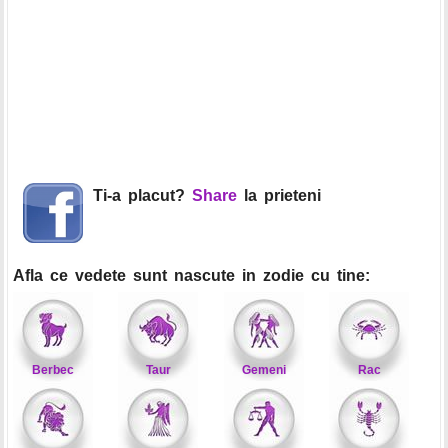
Ti-a placut?
Share
la prieteni
Afla ce vedete sunt nascute in zodie cu tine:
Berbec
Taur
Gemeni
Rac