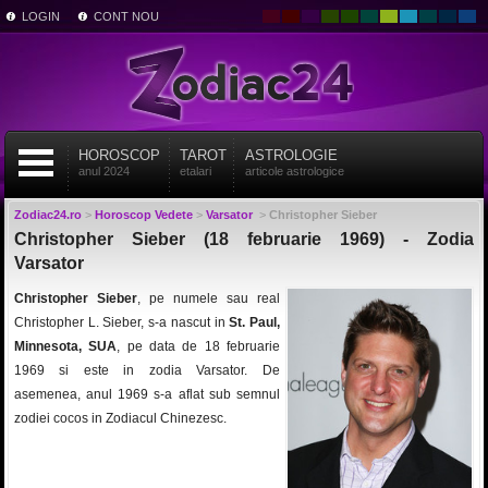
LOGIN
CONT NOU
HOROSCOP
TAROT
ASTROLOGIE
anul 2024
etalari
articole astrologice
Zodiac24.ro
>
Horoscop Vedete
>
Varsator
>
Christopher Sieber
Christopher Sieber (18 februarie 1969) - Zodia
Varsator
Christopher Sieber
, pe numele sau real
Christopher L. Sieber, s-a nascut in
St. Paul,
Minnesota, SUA
, pe data de 18 februarie
1969 si este in zodia Varsator. De
asemenea, anul 1969 s-a aflat sub semnul
zodiei cocos in Zodiacul Chinezesc.