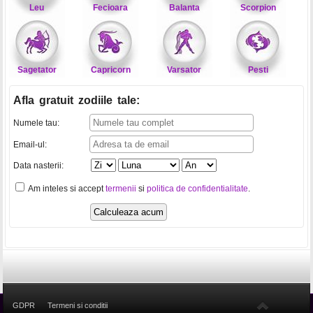
Leu
Fecioara
Balanta
Scorpion
Sagetator
Capricorn
Varsator
Pesti
Afla gratuit zodiile tale
:
Numele tau:
Email-ul:
Data nasterii:
Am inteles si accept
termenii
si
politica de confidentialitate
.
GDPR
Termeni si conditii