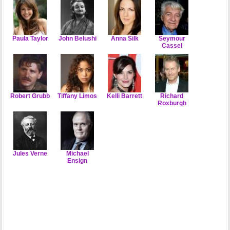
Paula Taylor
John Belushi
Anna Silk
Seymour
Cassel
Robert Grubb
Tiffany Limos
Kelli Barrett
Richard
Roxburgh
Jules Verne
Michael
Ensign