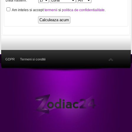
Data nasterii:
Am inteles si accept
termenii
si
politica de confidentialitate
.
GDPR
Termeni si conditii