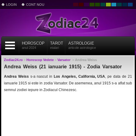
LOGIN
CONT NOU
HOROSCOP
TAROT
ASTROLOGIE
anul 2024
etalari
articole astrologice
Zodiac24.ro
>
Horoscop Vedete
>
Varsator
>
Andrea Weiss
Andrea Weiss (21 ianuarie 1915) - Zodia Varsator
Andrea Weiss
s-a nascut in
Los Angeles, California, USA
, pe data de 21
ianuarie 1915 si este in zodia Varsator. De asemenea, anul 1915 s-a aflat sub
semnul zodiei iepure in Zodiacul Chinezesc.