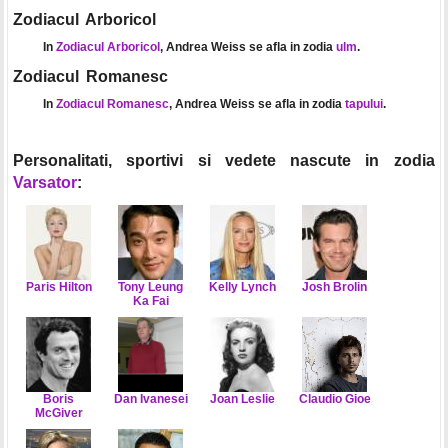
Zodiacul Arboricol
In
Zodiacul Arboricol
, Andrea Weiss se afla in zodia
ulm
.
Zodiacul Romanesc
In
Zodiacul Romanesc
, Andrea Weiss se afla in zodia
tapului
.
Personalitati, sportivi si vedete nascute in zodia
Varsator
:
Paris Hilton
Tony Leung
Kelly Lynch
Josh Brolin
Ka Fai
Boris
Dan Ivanesei
Joan Leslie
Claudio Gioe
McGiver