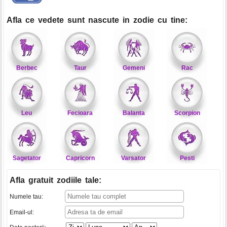
Afla ce vedete sunt nascute in zodie cu tine:
Berbec
Taur
Gemeni
Rac
Leu
Fecioara
Balanta
Scorpion
Sagetator
Capricorn
Varsator
Pesti
Afla gratuit zodiile tale
:
Numele tau:
Email-ul: