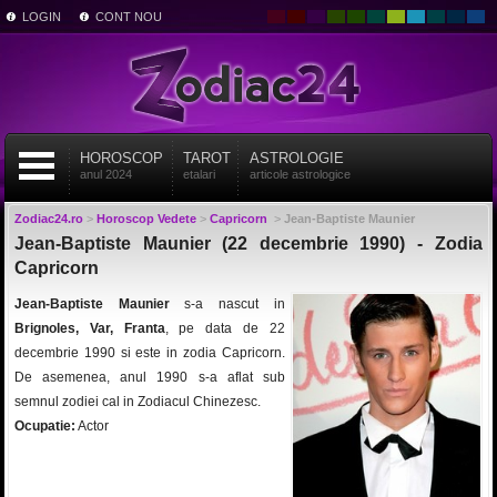
LOGIN
CONT NOU
HOROSCOP
TAROT
ASTROLOGIE
anul 2024
etalari
articole astrologice
Zodiac24.ro
>
Horoscop Vedete
>
Capricorn
>
Jean-Baptiste Maunier
Jean-Baptiste Maunier (22 decembrie 1990) - Zodia
Capricorn
Jean-Baptiste Maunier
s-a nascut in
Brignoles, Var, Franta
, pe data de 22
decembrie 1990 si este in zodia Capricorn.
De asemenea, anul 1990 s-a aflat sub
semnul zodiei cal in Zodiacul Chinezesc.
Ocupatie:
Actor