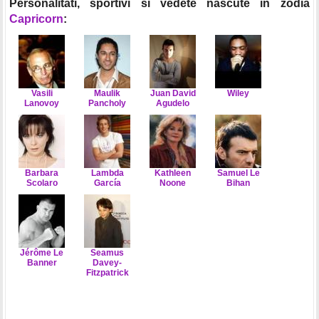
Personalitati, sportivi si vedete nascute in zodia
Capricorn
:
Vasili
Maulik
Juan David
Wiley
Lanovoy
Pancholy
Agudelo
Barbara
Lambda
Kathleen
Samuel Le
Scolaro
García
Noone
Bihan
Jérôme Le
Seamus
Banner
Davey-
Fitzpatrick