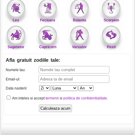
Leu
Fecioara
Balanta
Scorpion
Sagetator
Capricorn
Varsator
Pesti
Afla gratuit zodiile tale
:
Numele tau:
Email-ul:
Data nasterii:
Am inteles si accept
termenii
si
politica de confidentialitate
.