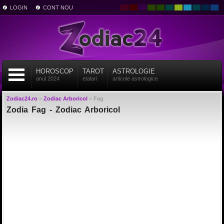
LOGIN
CONT NOU
HOROSCOP
TAROT
ASTROLOGIE
anul 2024
etalari
articole astrologice
Zodiac24.ro
>
Zodiac Arboricol
>
Fag
Zodia Fag - Zodiac Arboricol