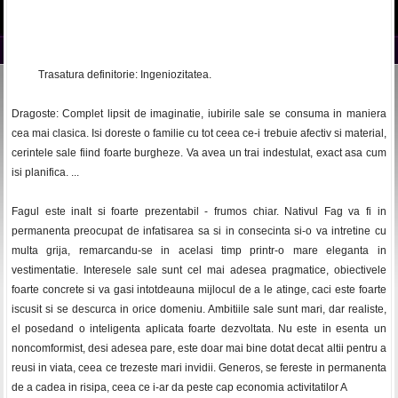
Trasatura definitorie: Ingeniozitatea.
Dragoste: Complet lipsit de imaginatie, iubirile sale se consuma in maniera
cea mai clasica. Isi doreste o familie cu tot ceea ce-i trebuie afectiv si material,
cerintele sale fiind foarte burgheze. Va avea un trai indestulat, exact asa cum
isi planifica. ...
Fagul este inalt si foarte prezentabil - frumos chiar. Nativul Fag va fi in
permanenta preocupat de infatisarea sa si in consecinta si-o va intretine cu
multa grija, remarcandu-se in acelasi timp printr-o mare eleganta in
vestimentatie. Interesele sale sunt cel mai adesea pragmatice, obiectivele
foarte concrete si va gasi intotdeauna mijlocul de a le atinge, caci este foarte
iscusit si se descurca in orice domeniu. Ambitiile sale sunt mari, dar realiste,
el posedand o inteligenta aplicata foarte dezvoltata. Nu este in esenta un
noncomformist, desi adesea pare, este doar mai bine dotat decat altii pentru a
reusi in viata, ceea ce trezeste mari invidii. Generos, se fereste in permanenta
de a cadea in risipa, ceea ce i-ar da peste cap economia activitatilor A