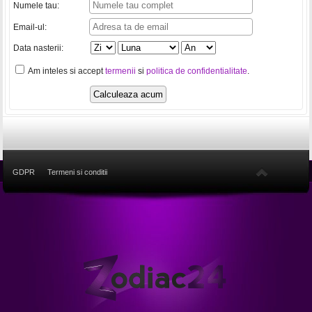
Numele tau:
Email-ul:
Data nasterii:
Am inteles si accept
termenii
si
politica de confidentialitate
.
GDPR
Termeni si conditii