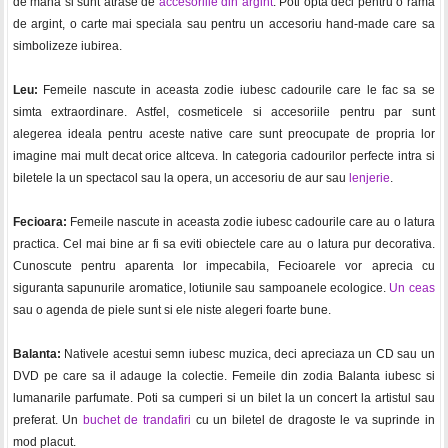
de mana si sunt atrase de
accesoriile din argint
. Poti opta deci pentru o rama
de argint, o carte mai speciala sau pentru un accesoriu hand-made care sa
simbolizeze iubirea.
Leu:
Femeile nascute in aceasta zodie iubesc cadourile care le fac sa se
simta extraordinare. Astfel, cosmeticele si accesoriile pentru par sunt
alegerea ideala pentru aceste native care sunt preocupate de propria lor
imagine mai mult decat orice altceva. In categoria cadourilor perfecte intra si
biletele la un spectacol sau la opera, un accesoriu de aur sau
lenjerie
.
Fecioara:
Femeile nascute in aceasta zodie iubesc cadourile care au o latura
practica. Cel mai bine ar fi sa eviti obiectele care au o latura pur decorativa.
Cunoscute pentru aparenta lor impecabila, Fecioarele vor aprecia cu
siguranta sapunurile aromatice, lotiunile sau sampoanele ecologice.
Un ceas
sau o agenda de piele sunt si ele niste alegeri foarte bune.
Balanta:
Nativele acestui semn iubesc muzica, deci apreciaza un CD sau un
DVD pe care sa il adauge la colectie. Femeile din zodia Balanta iubesc si
lumanarile parfumate. Poti sa cumperi si un bilet la un concert la artistul sau
preferat. Un
buchet de trandafiri
cu un biletel de dragoste le va suprinde in
mod placut.