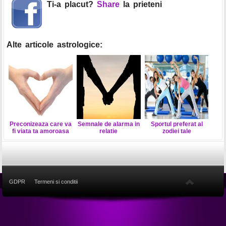
Ti-a placut?
Share
la prieteni
Alte articole astrologice:
Preconizeaza care va
Semnale de alarma in
Sportul preferat al
fi viata ta amoroasa
relatie
zodiei tale
GDPR
Termeni si conditii