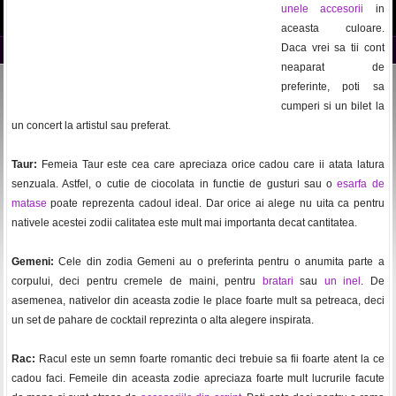
unele accesorii
in
aceasta culoare.
Daca vrei sa tii cont
neaparat de
preferinte, poti sa
cumperi si un bilet la
un concert la artistul sau preferat.
Taur:
Femeia Taur este cea care apreciaza orice cadou care ii atata latura
senzuala. Astfel, o cutie de ciocolata in functie de gusturi sau o
esarfa de
matase
poate reprezenta cadoul ideal. Dar orice ai alege nu uita ca pentru
nativele acestei zodii calitatea este mult mai importanta decat cantitatea.
Gemeni:
Cele din zodia Gemeni au o preferinta pentru o anumita parte a
corpului, deci pentru cremele de maini, pentru
bratari
sau
un inel
. De
asemenea, nativelor din aceasta zodie le place foarte mult sa petreaca, deci
un set de pahare de cocktail reprezinta o alta alegere inspirata.
Rac:
Racul este un semn foarte romantic deci trebuie sa fii foarte atent la ce
cadou faci. Femeile din aceasta zodie apreciaza foarte mult lucrurile facute