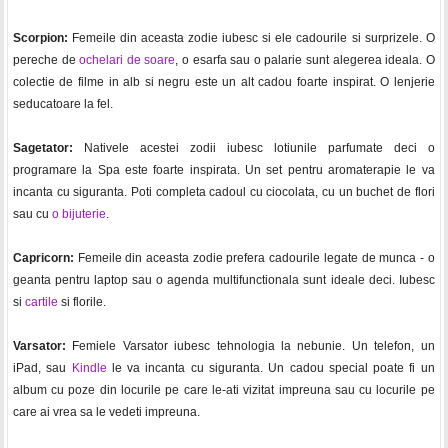
Scorpion:
Femeile din aceasta zodie iubesc si ele cadourile si surprizele. O
pereche de
ochelari de soare
, o esarfa sau o palarie sunt alegerea ideala. O
colectie de filme in alb si negru este un alt cadou foarte inspirat. O lenjerie
seducatoare la fel.
Sagetator:
Nativele acestei zodii iubesc lotiunile parfumate deci o
programare la Spa este foarte inspirata. Un set pentru aromaterapie le va
incanta cu siguranta. Poti completa cadoul cu ciocolata, cu un buchet de flori
sau cu
o bijuterie
.
Capricorn:
Femeile din aceasta zodie prefera cadourile legate de munca - o
geanta pentru laptop sau o agenda multifunctionala sunt ideale deci. Iubesc
si
cartile
si florile.
Varsator:
Femiele Varsator iubesc tehnologia la nebunie. Un telefon, un
iPad, sau
Kindle
le va incanta cu siguranta. Un cadou special poate fi un
album cu poze din locurile pe care le-ati vizitat impreuna sau cu locurile pe
care ai vrea sa le vedeti impreuna.