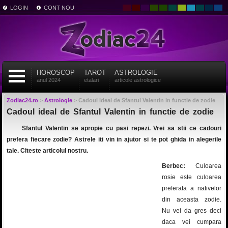
LOGIN
CONT NOU
HOROSCOP
TAROT
ASTROLOGIE
anul 2024
etalari
articole astrologice
Zodiac24.ro
>
Astrologie
>
Cadoul ideal de Sfantul Valentin in functie de zodie
Cadoul ideal de Sfantul Valentin in functie de zodie
Sfantul Valentin se apropie cu pasi repezi. Vrei sa stii ce cadouri
prefera fiecare zodie? Astrele iti vin in ajutor si te pot ghida in alegerile
tale. Citeste articolul nostru.
Berbec:
Culoarea
rosie este culoarea
preferata a nativelor
din aceasta zodie.
Nu vei da gres deci
daca vei cumpara