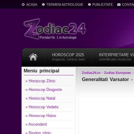
ACASA
TERMENI ASTROLOGIE
PUBLICITATE
CONTA
Portalul Nr. 1 in Astrologie
HOROSCOP 2025
INTERPRETARE V
dragoste, cariera, bani
semnificatia visului tau
Meniu principal
Zodiac24.ro
>
Zodiac European
Generalitati Varsator
» Horoscop Zilnic
» Horoscop Dragoste
» Horoscop Natal
» Horoscop Vedete
» Horoscop Haios
» Ascendent
» Bioritm zilnic