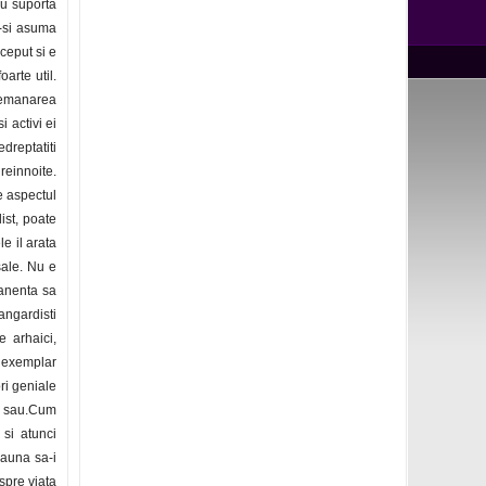
nu suporta
-si asuma
iceput si e
oarte util.
demanarea
 activi ei
dreptatiti
reinnoite.
e aspectul
list, poate
e il arata
sale. Nu e
manenta sa
vangardisti
e arhaici,
n exemplar
ri geniale
ui sau.Cum
 si atunci
eauna sa-i
spre viata