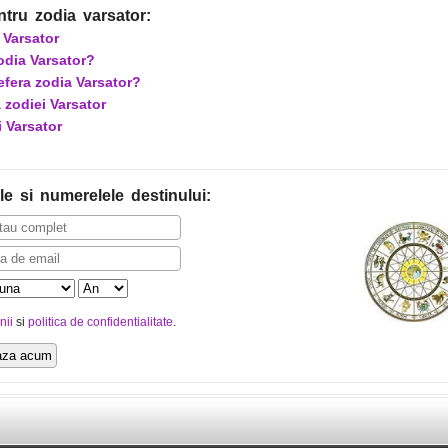
ntru zodia varsator:
 Varsator
zodia Varsator?
efera zodia Varsator?
zodiei Varsator
i Varsator
le
si numerelele destinului
:
nii
si
politica de confidentialitate
.