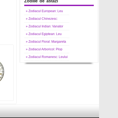
Zodiile de astazi
»
Zodiacul
European: Leu
»
Zodiacul
Chinezesc:
»
Zodiacul
Indian: Vanator
»
Zodiacul
Egiptean: Leu
»
Zodiacul
Floral: Margareta
»
Zodiacul
Arboricol: Plop
»
Zodiacul
Romanesc: Leului