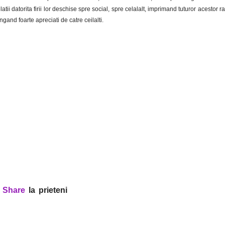
elatii datorita firii lor deschise spre social, spre celalalt, imprimand tuturor acestor r
ngand foarte apreciati de catre ceilalti.
?
Share
la prieteni