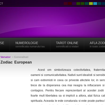
CT
ISE
NUMEROLOGIE
TAROT ONLINE
AFLA ZOD
semnificatia numarului tau
semnificatii si etalari
in toate zodi
>
Varsator
>
Generalitati
 - Zodiac European
Acest om simbolizeaza colectivitatea, fraternita
oameni si comunicativitatea. Nativii sunt idealisti si sensibi
si cam extremisti in ceea ce priveste afectele lor, in sen
trece de la disperarea cea mai neagra la inflacarare s
contagios. Pentru fiecare reprezentant al acestei zodi
foarte mult libertatea sa si implicit a altora, atat fizica c
spirituala. Aceasta le este conaturala si este poate partea 