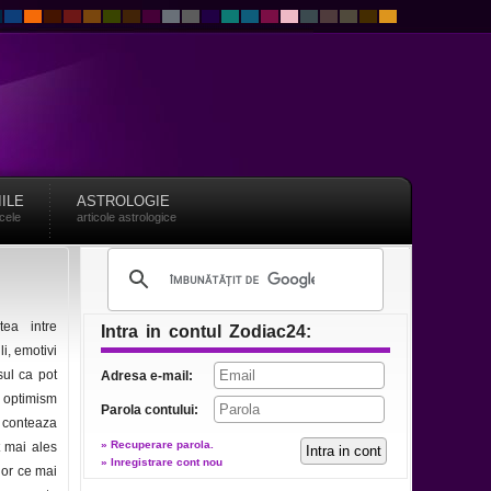
IILE
ASTROLOGIE
acele
articole astrologice
tea intre
Intra in contul Zodiac24:
li, emotivi
sul ca pot
Adresa e-mail:
i optimism
Parola contului:
i conteaza
» Recuperare parola.
at mai ales
» Inregistrare cont nou
lor ce mai