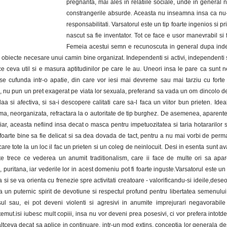
pregnanta, mai ales in relatiile sociale, unde in general 
constrangerile absurde. Aceasta nu inseamna insa ca nu
responsabilitati. Varsatorul este un tip foarte ingenios si pr
nascut sa fie inventator. Tot ce face e usor manevrabil si f
Femeia acestui semn e recunoscuta in general dupa in
biecte necesare unui camin bine organizat. Independenti si activi, independenti si
 ceva util si e masura aptitudinilor pe care le au. Uneori insa le pare ca sunt ne
se cufunda intr-o apatie, din care vor iesi mai devreme sau mai tarziu cu forte 
vi, nu pun un pret exagerat pe viata lor sexuala, preferand sa vada un om dincolo d
alaa si afectiva, si sa-i descopere calitati care sa-l faca un viitor bun prieten. Idea
ma, neorganizata, refractara la o autoritate de tip burghez. De asemenea, aparentel
iar, aceasta nefiind insa decat o masca pentru impetuozitatea si taria hotararilor 
 foarte bine sa fie delicat si sa dea dovada de tact, pentru a nu mai vorbi de per
care tote la un loc il fac un prieten si un coleg de neinlocuit. Desi in esenta sunt a
ate trece ce vederea un anumit traditionalism, care ii face de multe ori sa apar
, puritana, iar vederile lor in acest domeniu pot fi foarte inguste.Varsatorul este u
si se va orienta cu frenezie spre activitati creatoare - valorificandu-si ideile,deseo
a un puternic spirit de devotiune si respectul profund pentru libertatea semenul
sul sau, ei pot deveni violenti si agresivi in anumite imprejurari negavorabile
temut.isi iubesc mult copiii, insa nu vor deveni prea posesivi, ci vor prefera intotd
 altceva decat sa aplice in continuare, intr-un mod extins, conceptia lor generala de