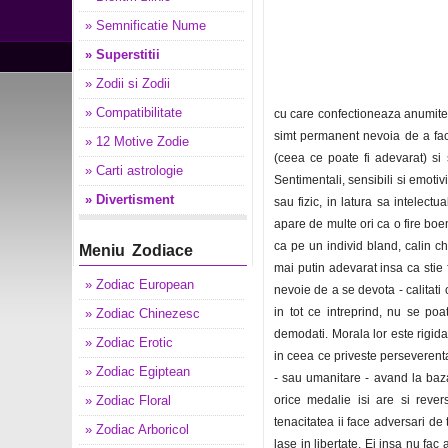
» Semnificatie Nume
» Superstitii
» Zodii si Zodii
» Compatibilitate
cu care confectioneaza anumite o
simt permanent nevoia de a face
» 12 Motive Zodie
(ceea ce poate fi adevarat) si 
» Carti astrologie
Sentimentali, sensibili si emoti
» Divertisment
sau fizic, in latura sa intelectu
apare de multe ori ca o fire boe
ca pe un individ bland, calin ch
Meniu Zodiace
mai putin adevarat insa ca stie
» Zodiac European
nevoie de a se devota - calitati 
in tot ce intreprind, nu se po
» Zodiac Chinezesc
demodati. Morala lor este rigida
» Zodiac Erotic
in ceea ce priveste perseverenta 
» Zodiac Egiptean
- sau umanitare - avand la baz
» Zodiac Floral
orice medalie isi are si rever
tenacitatea ii face adversari de 
» Zodiac Arboricol
lase in libertate. Ei insa nu fac