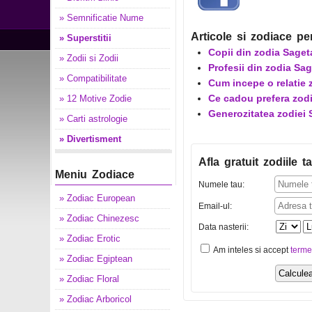
» Semnificatie Nume
Articole si zodiace pe
» Superstitii
Copii din zodia Saget
» Zodii si Zodii
Profesii din zodia Sa
» Compatibilitate
Cum incepe o relatie 
Ce cadou prefera zod
» 12 Motive Zodie
Generozitatea zodiei 
» Carti astrologie
» Divertisment
Afla gratuit zodiile ta
Meniu Zodiace
Numele tau:
» Zodiac European
Email-ul:
» Zodiac Chinezesc
Data nasterii:
» Zodiac Erotic
Am inteles si accept
terme
» Zodiac Egiptean
» Zodiac Floral
» Zodiac Arboricol