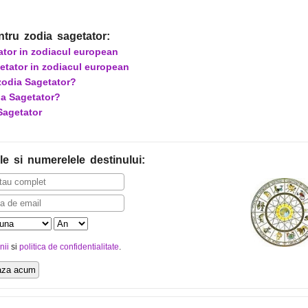
ntru zodia sagetator:
ator in zodiacul european
getator in zodiacul european
zodia Sagetator?
ia Sagetator?
Sagetator
le
si numerelele destinului
:
nii
si
politica de confidentialitate
.