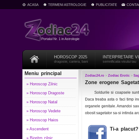
ACASA
TERMENI ASTROLOGIE
PUBLICITATE
CONTA
Portalul Nr. 1 in Astrologie
HOROSCOP 2025
INTERPRETARE V
dragoste, cariera, bani
semnificatia visului tau
Meniu principal
Zodiac24.ro
>
Zodiac Erotic
>
Sag
Zone erogene Sagetato
» Horoscop Zilnic
Soldurile si coapsele sunt
» Horoscop Dragoste
Daca treaba asta o faci timp in
» Horoscop Natal
organele genitale. Amandoi sav
» Horoscop Vedete
obosit sagetator sa-si intinda arc
» Horoscop Haios
Ti-a placut
» Ascendent
» Bioritm zilnic