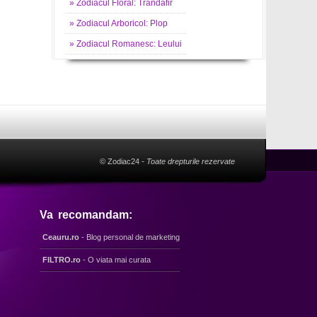
»
Zodiacul
Floral: Trandafir
»
Zodiacul
Arboricol: Plop
»
Zodiacul
Romanesc: Leului
© Zodiac24
- Toate drepturile rezervate
Va recomandam:
Ceauru.ro
- Blog personal de marketing
FILTRO.ro
- O viata mai curata