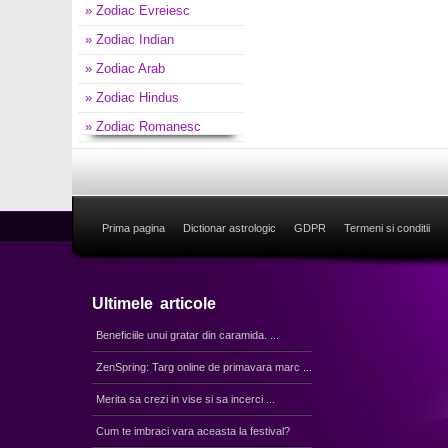
» Zodiac Evreiesc
» Zodiac Indian
» Zodiac Arab
» Zodiac Hindus
» Zodiac Romanesc
Prima pagina
Dictionar astrologic
GDPR
Termeni si conditii
Ultimele articole
Beneficiile unui gratar din caramida. ...
ZenSpring: Targ online de primavara marc ...
Merita sa crezi in vise si sa incerci ...
Cum te imbraci vara aceasta la festival?