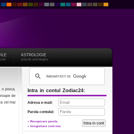
IILE
ASTROLOGIE
acele
articole astrologice
 o pisica.
Intra in contul Zodiac24:
aproape de
ca cel mai
Adresa e-mail:
Parola contului:
» Recuperare parola.
» Inregistrare cont nou