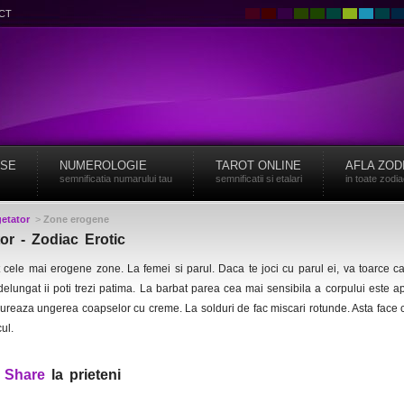
CT
ISE
NUMEROLOGIE
TAROT ONLINE
AFLA ZOD
semnificatia numarului tau
semnificatii si etalari
in toate zodi
etator
>
Zone erogene
r - Zodiac Erotic
 cele mai erogene zone. La femei si parul. Daca te joci cu parul ei, va toarce ca
delungat ii poti trezi patima. La barbat parea cea mai sensibila a corpului este 
ureaza ungerea coapselor cu creme. La solduri de fac miscari rotunde. Asta face 
ul.
?
Share
la prieteni