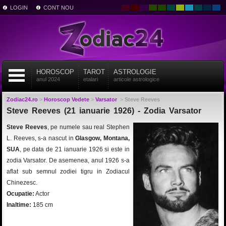
LOGIN
CONT NOU
HOROSCOP
TAROT
ASTROLOGIE
anul 2024
etalari
articole astrologice
Zodiac24.ro
>
Horoscop Vedete
>
Varsator
>
Steve Reeves
Steve Reeves (21 ianuarie 1926) - Zodia Varsator
Steve Reeves
, pe numele sau real Stephen
L. Reeves, s-a nascut in
Glasgow, Montana,
SUA
, pe data de 21 ianuarie 1926 si este in
zodia Varsator. De asemenea, anul 1926 s-a
aflat sub semnul zodiei tigru in Zodiacul
Chinezesc.
Ocupatie:
Actor
Inaltime:
185 cm