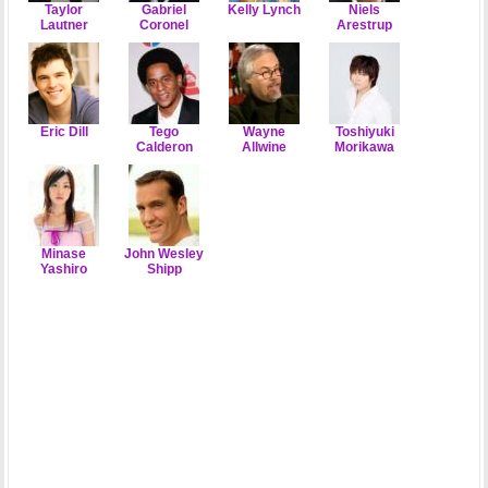
Taylor
Gabriel
Kelly Lynch
Niels
Lautner
Coronel
Arestrup
Eric Dill
Tego
Wayne
Toshiyuki
Calderon
Allwine
Morikawa
Minase
John Wesley
Yashiro
Shipp