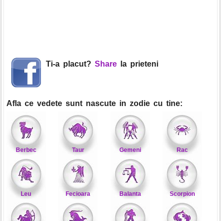
Ti-a placut?
Share
la prieteni
Afla ce vedete sunt nascute in zodie cu tine:
Berbec
Taur
Gemeni
Rac
Leu
Fecioara
Balanta
Scorpion