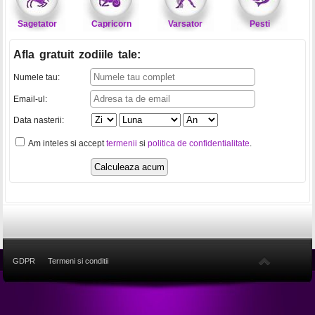
Sagetator
Capricorn
Varsator
Pesti
Afla gratuit zodiile tale
:
Numele tau:
Email-ul:
Data nasterii:
Am inteles si accept
termenii
si
politica de confidentialitate
.
GDPR
Termeni si conditii