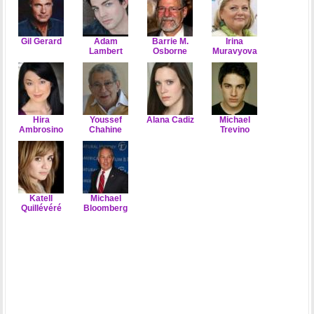
Gil Gerard
Adam
Barrie M.
Irina
Lambert
Osborne
Muravyova
Hira
Youssef
Alana Cadiz
Michael
Ambrosino
Chahine
Trevino
Katell
Michael
Quillévéré
Bloomberg