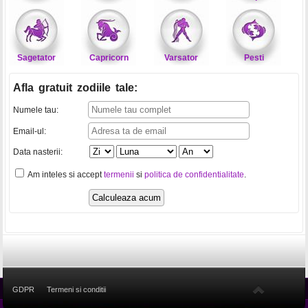
Sagetator
Capricorn
Varsator
Pesti
Afla gratuit zodiile tale
:
Numele tau:
Email-ul:
Data nasterii:
Am inteles si accept
termenii
si
politica de confidentialitate
.
GDPR
Termeni si conditii