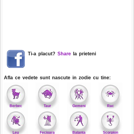
Ti-a placut?
Share
la prieteni
Afla ce vedete sunt nascute in zodie cu tine:
Berbec
Taur
Gemeni
Rac
Leu
Fecioara
Balanta
Scorpion