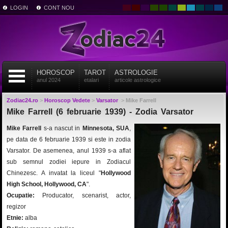
LOGIN
CONT NOU
HOROSCOP
TAROT
ASTROLOGIE
anul 2024
etalari
articole astrologice
Zodiac24.ro
>
Horoscop Vedete
>
Varsator
>
Mike Farrell
Mike Farrell (6 februarie 1939) - Zodia Varsator
Mike Farrell
s-a nascut in
Minnesota, SUA
,
pe data de 6 februarie 1939 si este in zodia
Varsator. De asemenea, anul 1939 s-a aflat
sub semnul zodiei iepure in Zodiacul
Chinezesc. A invatat la liceul "
Hollywood
High School, Hollywood, CA
".
Ocupatie:
Producator, scenarist, actor,
regizor
Etnie:
alba