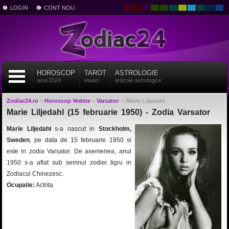
LOGIN
CONT NOU
HOROSCOP
TAROT
ASTROLOGIE
anul 2024
etalari
articole astrologice
Zodiac24.ro
>
Horoscop Vedete
>
Varsator
>
Marie Liljedahl
Marie Liljedahl (15 februarie 1950) - Zodia Varsator
Marie Liljedahl
s-a nascut in
Stockholm,
Sweden
, pe data de 15 februarie 1950 si
este in zodia Varsator. De asemenea, anul
1950 s-a aflat sub semnul zodiei tigru in
Zodiacul Chinezesc.
Ocupatie:
Actrita