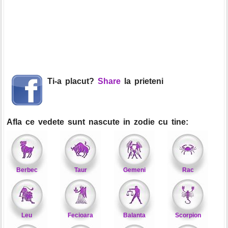
Ti-a placut?
Share
la prieteni
Afla ce vedete sunt nascute in zodie cu tine:
Berbec
Taur
Gemeni
Rac
Leu
Fecioara
Balanta
Scorpion