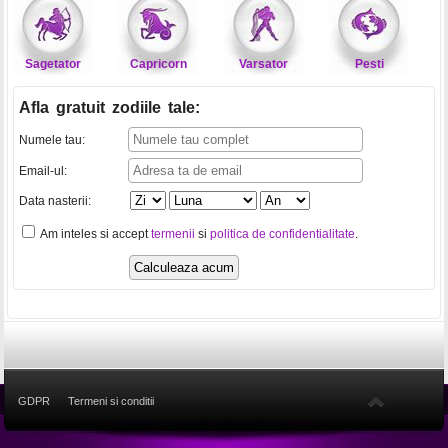
Sagetator
Capricorn
Varsator
Pesti
Afla gratuit zodiile tale
:
Numele tau:
Email-ul:
Data nasterii:
Am inteles si accept
termenii
si
politica de confidentialitate
.
GDPR
Termeni si conditii