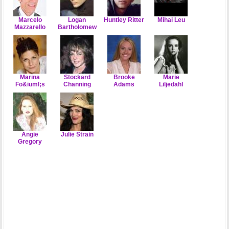
Marcelo
Logan
Huntley Ritter
Mihai Leu
Mazzarello
Bartholomew
Marina
Stockard
Brooke
Marie
Fo&iuml;s
Channing
Adams
Liljedahl
Angie
Julie Strain
Gregory