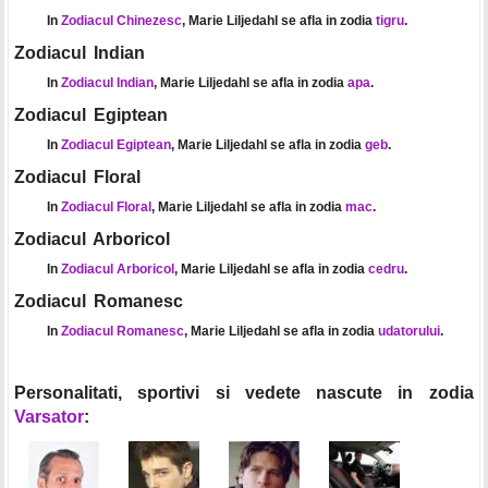
In
Zodiacul Chinezesc
, Marie Liljedahl se afla in zodia
tigru
.
Zodiacul Indian
In
Zodiacul Indian
, Marie Liljedahl se afla in zodia
apa
.
Zodiacul Egiptean
In
Zodiacul Egiptean
, Marie Liljedahl se afla in zodia
geb
.
Zodiacul Floral
In
Zodiacul Floral
, Marie Liljedahl se afla in zodia
mac
.
Zodiacul Arboricol
In
Zodiacul Arboricol
, Marie Liljedahl se afla in zodia
cedru
.
Zodiacul Romanesc
In
Zodiacul Romanesc
, Marie Liljedahl se afla in zodia
udatorului
.
Personalitati, sportivi si vedete nascute in zodia
Varsator
: